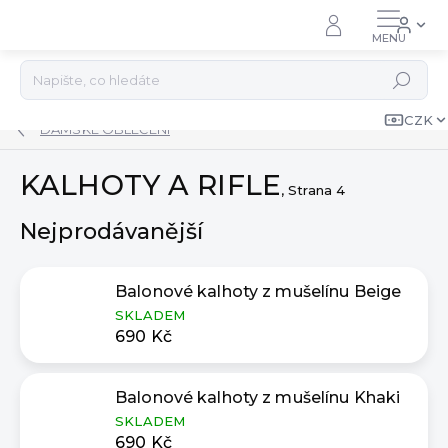
Přejít
na
obsah
Hledat
CZK
DÁMSKÉ OBLEČENÍ
KALHOTY A RIFLE
, Strana 4
Nejprodávanější
Balonové kalhoty z mušelínu Beige
SKLADEM
690 Kč
Balonové kalhoty z mušelínu Khaki
SKLADEM
690 Kč