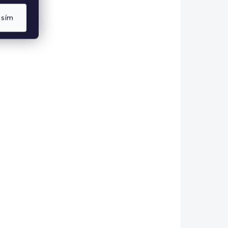
asím
LADEM
SKLADEM
Úpletový top se
Grey
stojáčkem Black
699 Kč
DO KOŠÍKU
NOVÁ KOLEKCE