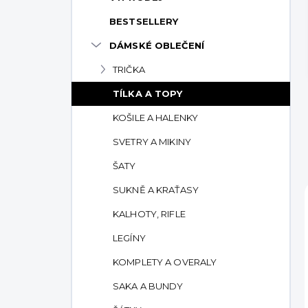
p
BESTSELLERY
a
n
DÁMSKÉ OBLEČENÍ
e
TRIČKA
l
TÍLKA A TOPY
KOŠILE A HALENKY
SVETRY A MIKINY
ŠATY
SUKNĚ A KRAŤASY
KALHOTY, RIFLE
LEGÍNY
KOMPLETY A OVERALY
SAKA A BUNDY