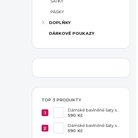
ŠÁTKY
PÁSKY
DOPLŇKY
DÁRKOVÉ POUKAZY
TOP 3 PRODUKTY
Dámské bavlněné šaty s
kapsami Red
590 Kč
Dámské bavlněné šaty s
kapsami Chocolate
590 Kč