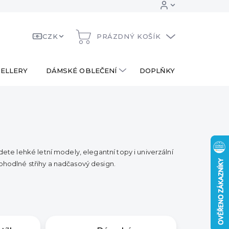
CZK
PRÁZDNÝ KOŠÍK
NÁKUPNÍ
KOŠÍK
ELLERY
DÁMSKÉ OBLEČENÍ
DOPLŇKY
DÁRKOV
dete lehké letní modely, elegantní topy i univerzální
ohodlné střihy a nadčasový design.