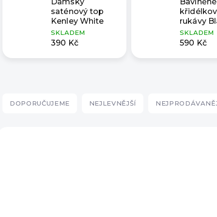
Dámský
Bavlněné 
saténový top
křidélko
Kenley White
rukávy B
SKLADEM
SKLADEM
390 Kč
590 Kč
Ř
a
DOPORUČUJEME
NEJLEVNĚJŠÍ
NEJPRODÁVANĚJ
z
e
V
n
ý
NOVÁ KOLEKCE
NOVÁ KOLEKCE
í
p
p
i
r
s
o
p
d
r
u
o