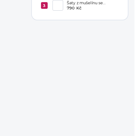
Šaty z mušelínu se
zavazováním v pase
790 Kč
Hannah Khaki