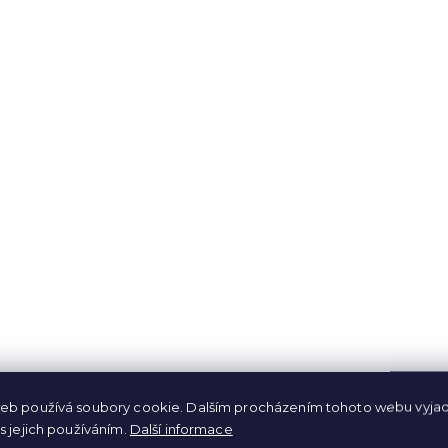
590 Kč
590 Kč
DO KOŠÍKU
DO KOŠÍKU
NOVÁ KOLEKCE
NOVÁ KOLEKCE
eb používá soubory cookie. Dalším procházením tohoto webu vyjad
s jejich používáním.
Další informace