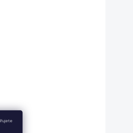
590 Kč
DO KOŠÍKU
NOVÁ KOLEKCE
řujete