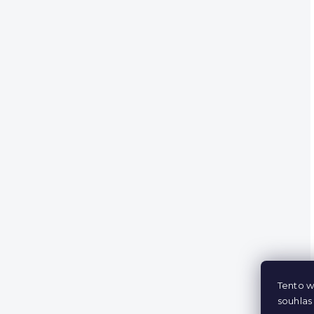
Tento w
souhlas 