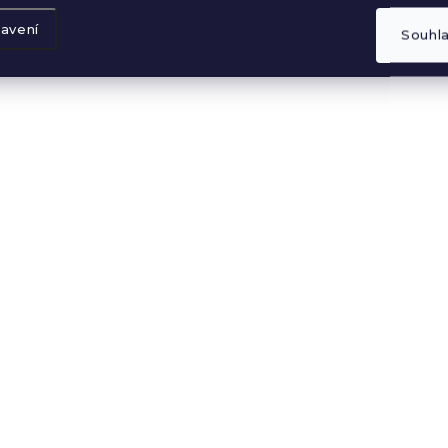
avení
Souhl
SKLADEM
SK
Úpletový top se
Úpletový top se
stojáčkem Chocolate
stojáčkem Dark 
699 Kč
699 Kč
DO KOŠÍKU
DO KOŠÍKU
NOVÁ KOLEKCE
NOVÁ KOLEKCE