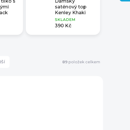
tílko s
Dámský
vými
saténový top
lack
Kenley Khaki
SKLADEM
390 Kč
ŠÍ
89
položek celkem
NOVÁ KOLEKCE