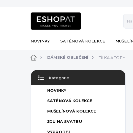
Přejít
na
obsah
NOVINKY
SATÉNOVÁ KOLEKCE
MUŠELÍ
Domů
DÁMSKÉ OBLEČENÍ
TÍLKA A TOPY
P
Kategorie
o
Přeskočit
s
kategorie
NOVINKY
t
r
SATÉNOVÁ KOLEKCE
a
MUŠELÍNOVÁ KOLEKCE
n
n
JDU NA SVATBU
í
VÝPRODEJ