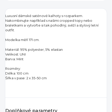
Luxusní dámské saténové kalhoty s rozparkem.
Nakombinujte například s našimi cropped topy nebo
braletkami a vytvořte si tak pohodlný, svěží a stylový letní
outfit.
Modelka měří 171 cm.
Materiál: 95% polyester, 5% elastan
Velikost: UNI
Barva: Mint
Rozměry:
Délka: 100 cm
Šířka v pase: 2 x 35-50 cm
Doplňkové parametry