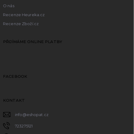
O nás
Recenze Heureka.cz
Recenze Zboží.cz
PŘIJÍMÁME ONLINE PLATBY
FACEBOOK
KONTAKT
info
@
eshopat.cz
723275121