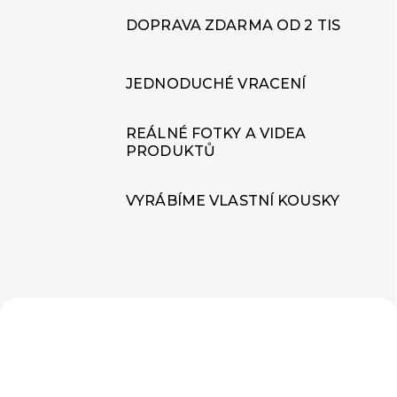
r
á
DOPRAVA ZDARMA OD 2 TIS
m
e
JEDNODUCHÉ VRACENÍ
m
REÁLNÉ FOTKY A VIDEA
PRODUKTŮ
ó
d
VYRÁBÍME VLASTNÍ KOUSKY
n
í
k
o
u
s
k