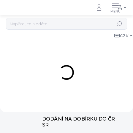
Přejít
na
obsah
Hledat
Š
CZK
i
j
e
m
e
a
v
y
b
DODÁNÍ NA DOBÍRKU DO ČR I
í
SR