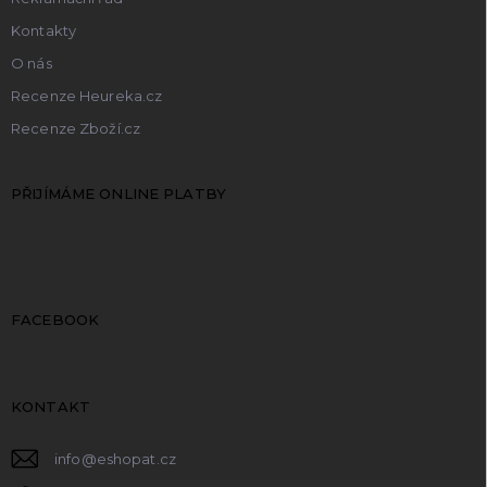
Kontakty
O nás
Recenze Heureka.cz
Recenze Zboží.cz
PŘIJÍMÁME ONLINE PLATBY
FACEBOOK
KONTAKT
info
@
eshopat.cz