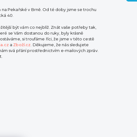
m na Pekařské v Brně. Od té doby jsme se trochu
cká 40.
itější být vám co nejblíž. Znát vaše potřeby tak,
které se Vám dostanou do ruky, byly krásně
ostáváme, si troufáme říci, že jsme v této cestě
a.cz
a
Zboží.cz
. Děkujeme, že nás sledujete
t nám svá přání prostřednictvím e-mailových zpráv.
t.