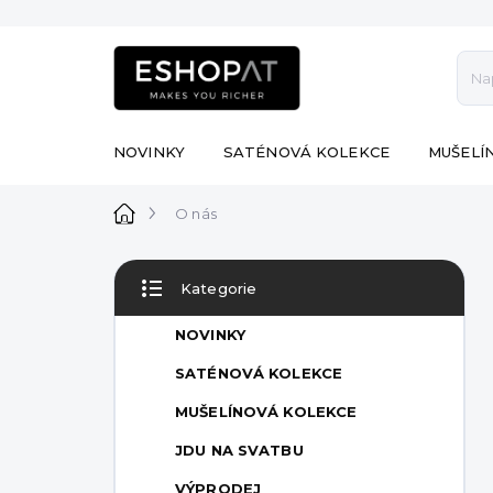
Přejít
na
obsah
NOVINKY
SATÉNOVÁ KOLEKCE
MUŠELÍ
Domů
O nás
P
Kategorie
o
Přeskočit
s
kategorie
NOVINKY
t
r
SATÉNOVÁ KOLEKCE
a
MUŠELÍNOVÁ KOLEKCE
n
n
JDU NA SVATBU
í
VÝPRODEJ