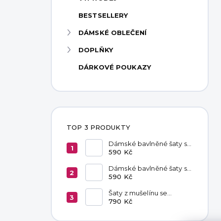
p
BESTSELLERY
a
n
DÁMSKÉ OBLEČENÍ
e
DOPLŇKY
l
DÁRKOVÉ POUKAZY
TOP 3 PRODUKTY
Dámské bavlněné šaty s
kapsami Red
590 Kč
Dámské bavlněné šaty s
kapsami Chocolate
590 Kč
Šaty z mušelínu se
zavazováním v pase
790 Kč
Hannah Khaki