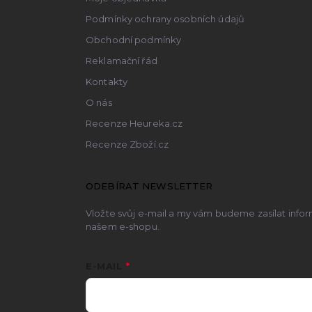
Podmínky ochrany osobních údajů
Obchodní podmínky
Reklamační řád
Kontakty
O nás
Recenze Heureka.cz
Recenze Zboží.cz
ODEBÍRAT NEWSLETTER
Vložte svůj e-mail a my vám budeme zasílat inf
našem e-shopu.
E-MAIL