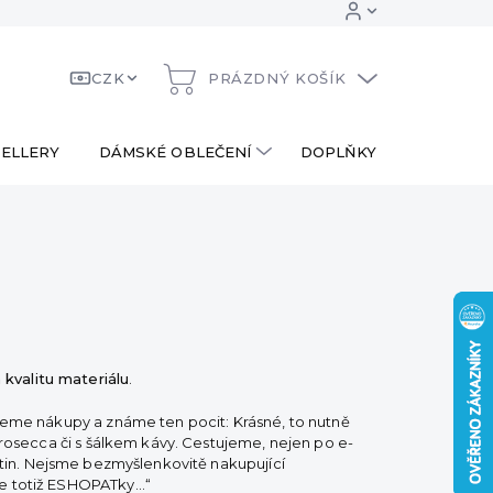
CZK
PRÁZDNÝ KOŠÍK
NÁKUPNÍ
KOŠÍK
ELLERY
DÁMSKÉ OBLEČENÍ
DOPLŇKY
DÁRKOV
kvalitu materiálu
.
ujeme nákupy a známe ten pocit: Krásné, to nutně
prosecca či s šálkem kávy. Cestujeme, nejen po e-
tin.
Nejsme bezmyšlenkovitě nakupující
me totiž ESHOPATky…“