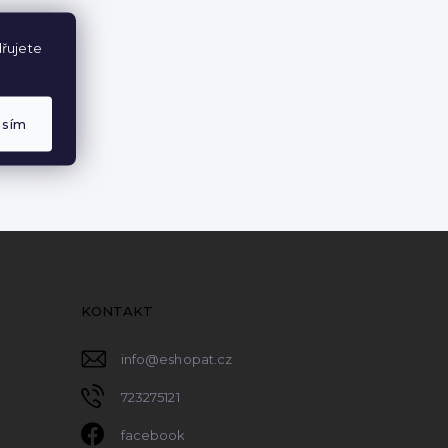
řujete
asím
KONTAKT
info
@
eshopat.cz
723275121
facebook