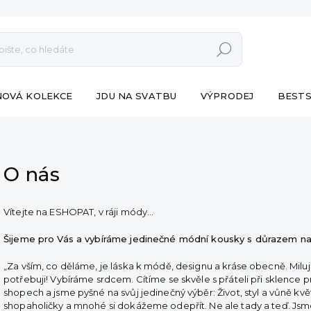
Hledat
NOVÁ KOLEKCE
JDU NA SVATBU
VÝPRODEJ
BESTS
O nás
Vítejte na ESHOPAT, v ráji módy…
Šijeme pro Vás a vybíráme jedinečné módní kousky s důrazem na 
„Za vším, co děláme, je láska k módě, designu a kráse obecně. Mil
potřebuji! Vybíráme srdcem. Cítíme se skvěle s přáteli při sklence 
shopech a jsme pyšné na svůj jedinečný výběr: Život, styl a vůně kvě
shopaholičky a mnohé si dokážeme odepřít. Ne ale tady a teď. Js