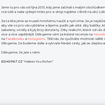
Jsme tu pro vás od října 2013, kdy jsme začínali s malým obchůdke
rozrostli a naše výdejní místo pro e-shop najdete v Brně na ulici Lidi
Za ta léta jsme se museli mnohému naučit a nyní víme, že je nejdůlež
aby vše co pro vás vybíráme a šijeme, padlo jak ulité. Aby balíčky, 
zabaleny, voněly a byly brzy doručeny. Díky reakcím, které od vás d
více a více úspěšnější.
Děkujeme vám za krásné recenze na
Heurek
na
Facebooku
a
Instagramu
. Těší nás, že využíváte možnosti sděli
Slibujeme, že budeme stále a vytrvale hledat cesty, jak se zlepšova
Děkujeme, že jste s námi.
ESHOPAT.CZ
“Makes You Richer”