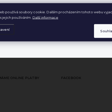
eb používá soubory cookie. Dalším procházením tohoto webu vyjad
s jejich používáním.
Další informace
avení
Souhl
ÍMÁME ONLINE PLATBY
FACEBOOK