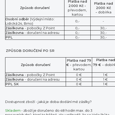
Platba nad
Platba nad
2000 Kč -
Způsob doručení
2000 Kč
převodem,
-
dobírka
kartou
Osobní odběr
(Výdejní místo:
0,-
-
Lidická 24, Brno)
Zásilkovna
- pobočky Z Point
0,-
30,-
Zásilkovna
- doručení na adresu
0,-
30,-
PPL
0,-
30,-
ZPŮSOB DORUČENÍ PO SR
Platba na
Platba nad 79
Způsob doručení
€ -
převodem,
79
€ -
dobír
kartou
Zásilkovna
- pobočky Z Point
0 €
1 €
Zásilkovna
- doručení na adresu
0 €
1 €
PPL SK
0 €
1 €
Dostupnost zboží - jaká je doba dodání mé zásilky?
Skladem
- zboží je doručeno do 48 hodin max. do 3
pracovních dnů. Není to běžné, ale v případě, že se Vaše lhůta