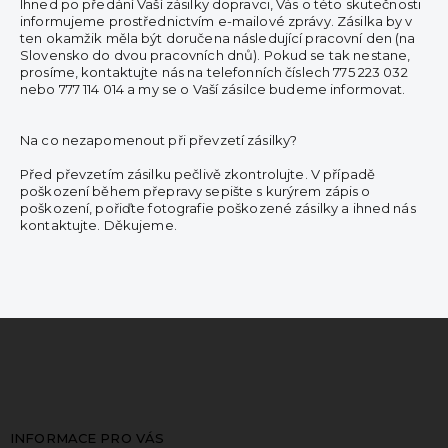
Ihned po předání Vaší zásilky dopravci, Vás o této skutečnosti
informujeme prostřednictvím e-mailové zprávy. Zásilka by v
ten okamžik měla být doručena následující pracovní den (na
Slovensko do dvou pracovních dnů). Pokud se tak nestane,
prosíme, kontaktujte nás na telefonních číslech 775 223 032
nebo 777 114 014 a my se o Vaší zásilce budeme informovat.
Na co nezapomenout při převzetí zásilky?
Před převzetím zásilku pečlivě zkontrolujte. V případě
poškození během přepravy sepište s kurýrem zápis o
poškození, pořiďte fotografie poškozené zásilky a ihned nás
kontaktujte. Děkujeme.
Z
á
p
a
t
INFORMACE PRO VÁS