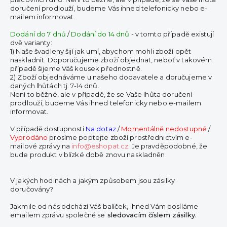
doručení prodlouží, budeme Vás ihned telefonicky nebo e-
mailem informovat.
Dodání do 7 dnů
/
Dodání do 14 dnů
- v tomto případě existují
dvě varianty:
1) Naše švadleny šijí jak umí, abychom mohli zboží opět
naskladnit. Doporučujeme zboží objednat, neboť v takovém
případě šijeme Váš kousek přednostně.
2) Zboží objednáváme u našeho dodavatele a doručujeme v
daných lhůtách tj. 7-14 dnů.
Není to běžné, ale v případě, že se Vaše lhůta doručení
prodlouží, budeme Vás ihned telefonicky nebo e-mailem
informovat.
V případě dostupnosti
Na dotaz
/
Momentálně nedostupné
/
Vyprodáno
prosíme poptejte zboží prostřednictvím e-
mailové zprávy na
info@eshopat.cz
. Je pravděpodobné, že
bude produkt v blízké době znovu naskladněn.
V jakých hodinách a jakým způsobem jsou zásilky
doručovány?
Jakmile od nás odchází Váš balíček, ihned Vám posíláme
emailem zprávu společně se
sledovacím číslem zásilky.