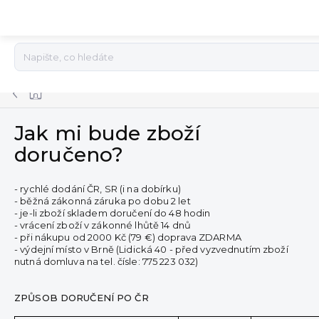
Přejít
na
obsah
Domů
Jak mi bude zboží
doručeno?
- rychlé dodání ČR, SR (i na dobírku)
- běžná zákonná záruka po dobu 2 let
- je-li zboží skladem doručení do 48 hodin
- vrácení zboží v zákonné lhůtě 14 dnů
- při nákupu od 2000 Kč (79 €) doprava ZDARMA
- výdejní místo v Brně (Lidická 40 - před vyzvednutím zboží
nutná domluva na tel. čísle: 775 223 032)
ZPŮSOB DORUČENÍ PO ČR