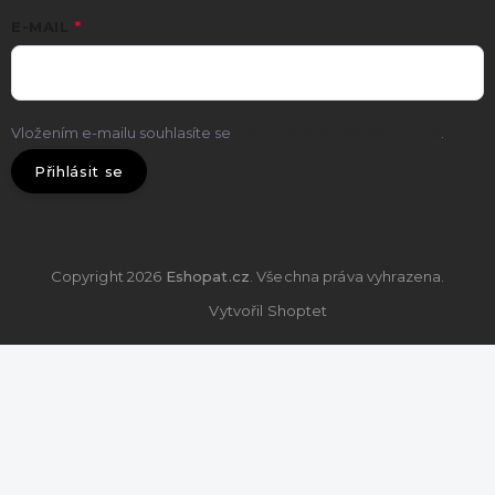
E-MAIL
Vložením e-mailu souhlasíte se
zpracováním osobních údajů
.
Přihlásit se
Copyright 2026
Eshopat.cz
. Všechna práva vyhrazena.
Vytvořil Shoptet