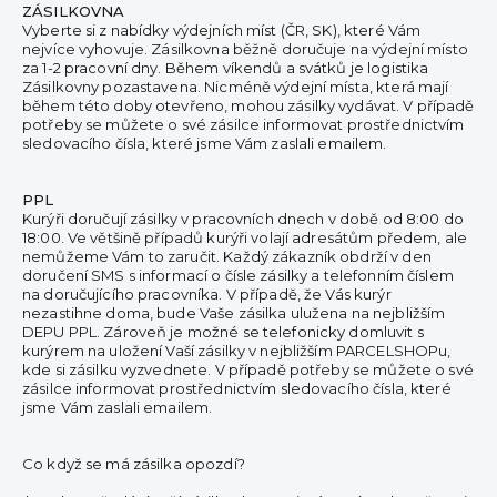
ZÁSILKOVNA
Vyberte si z nabídky výdejních míst (ČR, SK), které Vám
nejvíce vyhovuje. Zásilkovna b
ěžně doručuje na výdejní místo
za 1-2 pracovní dny.
Během víkendů a svátků je logistika
Zásilkovny pozastavena. Nicméně výdejní místa, která mají
během této doby otevřeno, mohou zásilky vydávat. V případě
potřeby se můžete o své zásilce informovat prostřednictvím
sledovacího čísla, které jsme Vám zaslali emailem.
PPL
Kurýři doručují zásilky v pracovních dnech v době od 8:00 do
18:00. Ve většině případů kurýři volají adresátům předem, ale
nemůžeme Vám to zaručit. Každý zákazník obdrží v den
doručení SMS s informací o čísle zásilky a telefonním číslem
na doručujícího pracovníka. V případě, že Vás kurýr
nezastihne doma, bude Vaše zásilka ulužena na nejbližším
DEPU PPL. Zároveň je možné se telefonicky domluvit s
kurýrem na uložení Vaší zásilky v nejbližším PARCELSHOPu,
kde si zásilku vyzvednete.
V případě potřeby se můžete o své
zásilce informovat prostřednictvím sledovacího čísla, které
jsme Vám zaslali emailem.
Co když se má zásilka opozdí?