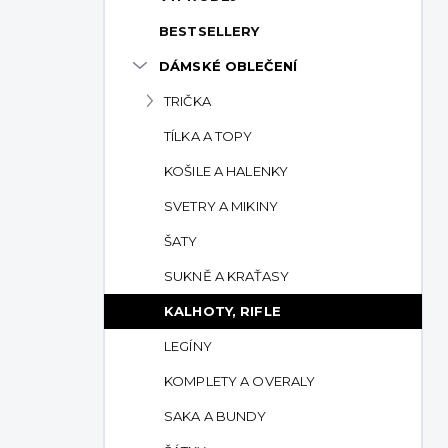
p
BESTSELLERY
a
n
DÁMSKÉ OBLEČENÍ
e
TRIČKA
l
TÍLKA A TOPY
KOŠILE A HALENKY
SVETRY A MIKINY
ŠATY
SUKNĚ A KRAŤASY
KALHOTY, RIFLE
LEGÍNY
KOMPLETY A OVERALY
SAKA A BUNDY