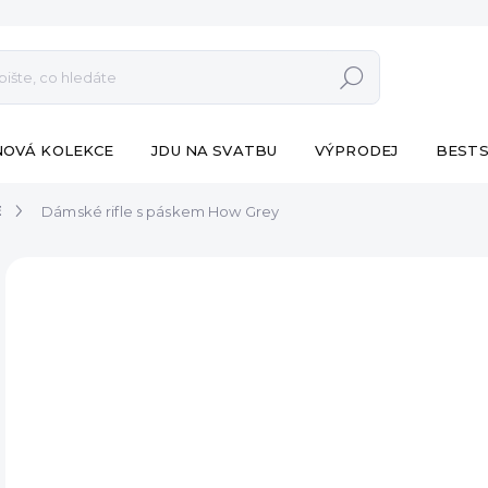
Hledat
NOVÁ KOLEKCE
JDU NA SVATBU
VÝPRODEJ
BESTS
E
Dámské rifle s páskem How Grey
ZNAČKA:
ESHOPAT
od
Měr
ZVO
cena
VA
MŮŽ