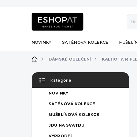
Přejít
na
obsah
NOVINKY
SATÉNOVÁ KOLEKCE
MUŠELÍ
Domů
DÁMSKÉ OBLEČENÍ
KALHOTY, RIFL
P
Kategorie
o
Přeskočit
s
kategorie
NOVINKY
t
r
SATÉNOVÁ KOLEKCE
a
MUŠELÍNOVÁ KOLEKCE
n
n
JDU NA SVATBU
í
VÝPRODEJ