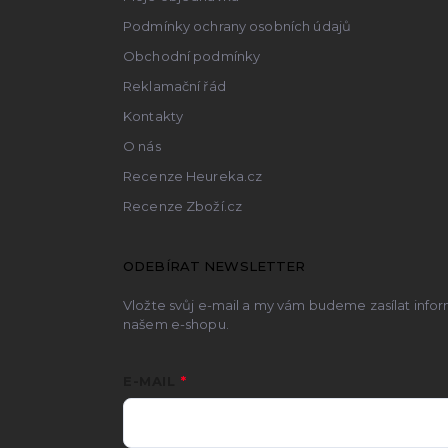
Podmínky ochrany osobních údajů
Obchodní podmínky
Reklamační řád
Kontakty
O nás
Recenze Heureka.cz
Recenze Zboží.cz
ODEBÍRAT NEWSLETTER
Vložte svůj e-mail a my vám budeme zasílat inf
našem e-shopu.
E-MAIL