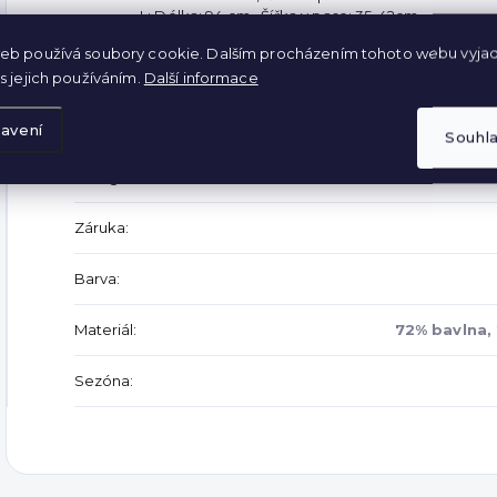
L: Délka: 94 cm, Šířka v pase: 35-42cm
XL: Délka: 94 cm, Šířka v pase: 36-44cm
eb používá soubory cookie. Dalším procházením tohoto webu vyjad
s jejich používáním.
Další informace
Doplňkové parametry
avení
Souhl
Kategorie
:
Záruka
:
Barva
:
Materiál
:
72% bavlna, 
Sezóna
: