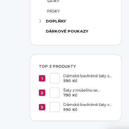
ŠÁTKY
PÁSKY
DOPLŇKY
DÁRKOVÉ POUKAZY
TOP 3 PRODUKTY
Dámské bavlněné šaty s
kapsami Red
590 Kč
Šaty z mušelínu se
zavazováním v pase
790 Kč
Hannah Khaki
Dámské bavlněné šaty s
kapsami Chocolate
590 Kč