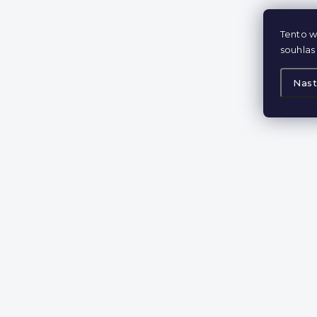
Tento w
souhlas 
Nast