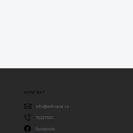
KONTAKT
info
@
eshopat.cz
723275121
facebook