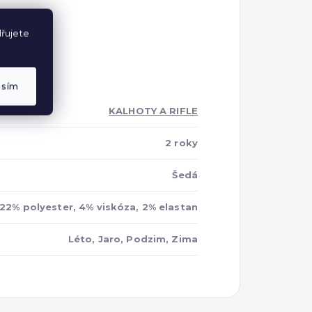
řujete
asím
KALHOTY A RIFLE
2 roky
Šedá
22% polyester, 4% viskóza, 2% elastan
Léto, Jaro, Podzim, Zima