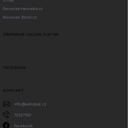
Recenze Heureka.cz
Recenze Zboží.cz
PŘIJÍMÁME ONLINE PLATBY
FACEBOOK
KONTAKT
info
@
eshopat.cz
723275121
facebook