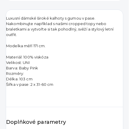
Luxusní dámské široké kalhoty s gumou v pase.
Nakombinujte například s našimi cropped topy nebo
braletkami a vytvořte si tak pohodlný, svěží a stylový letní
outfit.
Modelka měří 171 cm.
Materiál: 100% viskóza
Velikost: UNI
Barva: Baby Pink
Rozměry:
Délka: 103 cm
Šířka v pase: 2 x 31-60 cm
Doplňkové parametry