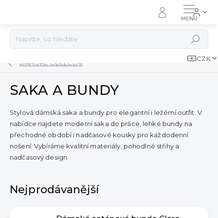
Přejít
na
obsah
Hledat
CZK
DÁMSKÉ OBLEČENÍ
SAKA A BUNDY
Stylová dámská saka a bundy pro elegantní i ležérní outfit. V
nabídce najdete moderní saka do práce, lehké bundy na
přechodné období i nadčasové kousky pro každodenní
nošení. Vybíráme kvalitní materiály, pohodlné střihy a
nadčasový design.
Nejprodávanější