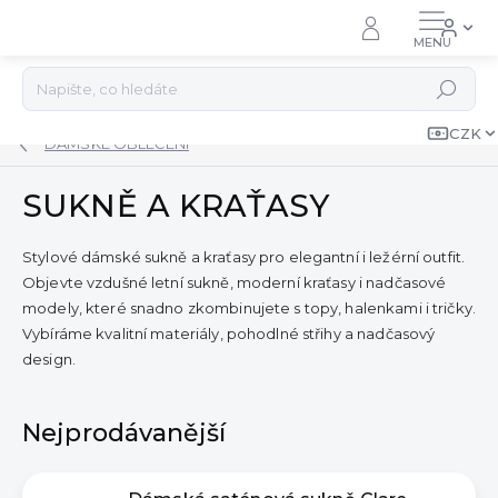
Přejít
na
obsah
Hledat
CZK
DÁMSKÉ OBLEČENÍ
SUKNĚ A KRAŤASY
Stylové dámské sukně a kraťasy pro elegantní i ležérní outfit.
Objevte vzdušné letní sukně, moderní kraťasy i nadčasové
modely, které snadno zkombinujete s topy, halenkami i tričky.
Vybíráme kvalitní materiály, pohodlné střihy a nadčasový
design.
Nejprodávanější