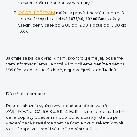
Českou poštu nebudou vyzvednuty!
OSOBNÍ PŘEDÁNÍ
můžete provést na vrátnici na naší
adrese
Eshopat.cz, Lidická 1875/40, 602 00 Brno
každý
všední den v čase od 8:00 do 12:00 a poté od 15:00 do
19:00.
Jakmile se balíček vrátí k nám, zkontrolujeme jej, pošleme
Vám informační email a poté Vám pošleme
peníze zpět
na
Váš účet v co nejkratší době, nejpozději však
do 14 dnů
.
Důležité informace:
Pokud zákazník využije zvýhodněnou přepravu přes
ZÁSILKOVNU:
CZ: 69 Kč, SK: 4 EUR
, tak mu bude následně
cena dopravy odečtena v dobropisu z částky, kterou při
vrácení peněz zasíláme zpět na účet. Pokud zákazník zvolí
vlastní dopravu, hradí ji sám při podání balíčku.