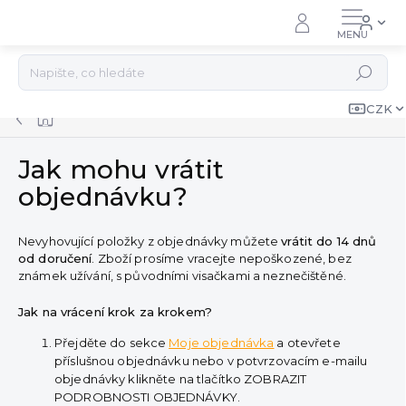
Přejít
na
obsah
Hledat
CZK
Domů
Jak mohu vrátit
objednávku?
Nevyhovující položky z objednávky můžete
vrátit do 14 dnů
od doručení
. Zboží prosíme vracejte nepoškozené, bez
známek užívání, s původními visačkami a neznečištěné.
Jak na vrácení krok za krokem?
Přejděte do sekce
Moje objednávka
a otevřete
příslušnou objednávku nebo v potvrzovacím e-mailu
objednávky klikněte na tlačítko ZOBRAZIT
PODROBNOSTI OBJEDNÁVKY.