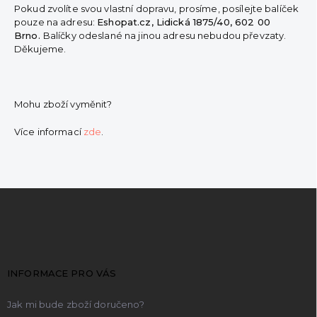
Pokud zvolíte svou vlastní dopravu, prosíme, posílejte balíček
pouze na adresu:
Eshopat.cz, Lidická 1875/40, 602 00
Brno.
Balíčky odeslané na jinou adresu nebudou převzaty.
Děkujeme.
Mohu zboží vyměnit?
Více informací
zde
.
Z
á
p
a
t
INFORMACE PRO VÁS
í
Jak mi bude zboží doručeno?