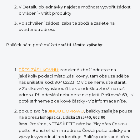
V Detailu objednávky najdete možnost vytvořit žádost
o vrácení - vrátit produkty.
Po schválení žádosti zabalte zboží a zašlete na
uvedenou adresu.
Balíček nám poté můžete
vrátit těmito způsoby
:
PŘES ZÁSILKOVNU:
zabalené zboží odneste na
jakékoliv podací místo Zásilkovny, tam obsluze sdělte
náš
unikátní kód:
90462223. O víc se nemusíte starat,
v Zásilkovně vytisknou štítek a odešlou zboží na naší
adresu. Při odeslání nebudete nic platit. Poštovné 69,- si
poté strhneme z celkové částky - viz informace níže.
pokud zvolíte
JINOU DOPRAVU
, balíčky zasílejte pouze
na adresu
Eshopat.cz, Lidická 1875/40, 602 00
Brno.
Prosíme, NEZASÍLEJTE nám balíčky přes Českou
poštu. Bohužel nám na adresu Česká pošta balíčky ani
výzvy k vyzvednutí nedoručuje. Balíčky odeslané přes