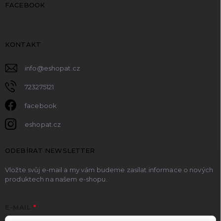
FACEBOOK
KONTAKT
info
@
eshopat.cz
723275121
facebook
eshopat.cz
ODEBÍRAT NEWSLETTER
Vložte svůj e-mail a my vám budeme zasílat informace o nových
produktech na našem e-shopu.
E-MAIL