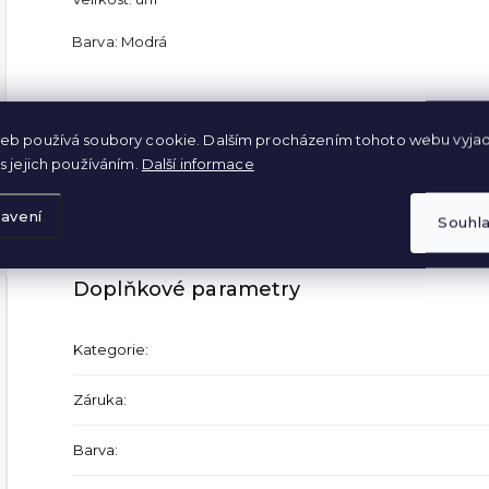
Barva: Modrá
Rozměry:
eb používá soubory cookie. Dalším procházením tohoto webu vyjad
s jejich používáním.
Další informace
délka 98 cm
pas 32–52 cm
avení
Souhl
Doplňkové parametry
Kategorie
:
Záruka
:
Barva
: