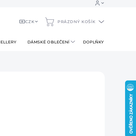
CZK
PRÁZDNÝ KOŠÍK
NÁKUPNÍ
KOŠÍK
ELLERY
DÁMSKÉ OBLEČENÍ
DOPLŇKY
DÁRKOV
 Kč
ná
LADEM
:
EME DORUČIT
8.2026