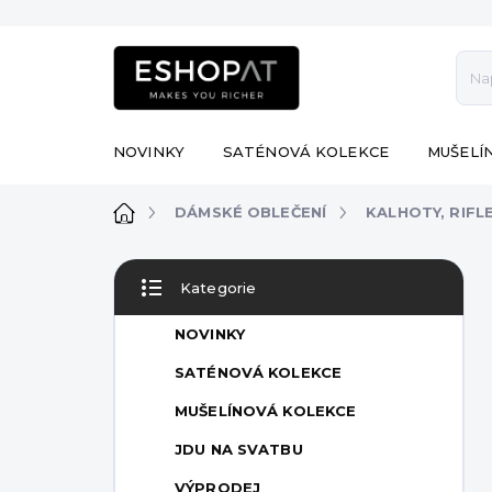
Přejít
na
obsah
NOVINKY
SATÉNOVÁ KOLEKCE
MUŠELÍ
Domů
DÁMSKÉ OBLEČENÍ
KALHOTY, RIFL
P
Kategorie
o
Přeskočit
s
kategorie
NOVINKY
t
r
SATÉNOVÁ KOLEKCE
a
MUŠELÍNOVÁ KOLEKCE
n
n
JDU NA SVATBU
í
VÝPRODEJ