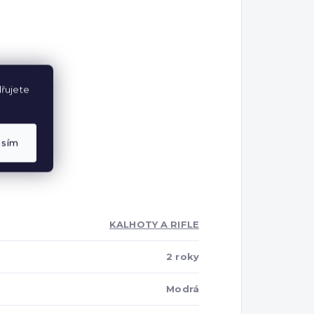
řujete
asím
KALHOTY A RIFLE
2 roky
Modrá