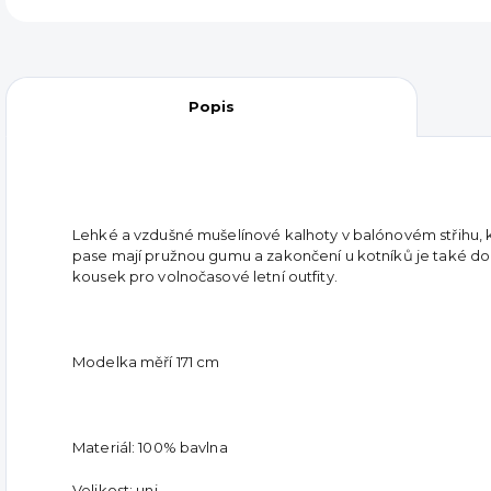
Popis
Lehké a vzdušné mušelínové kalhoty v balónovém střihu, k
pase mají pružnou gumu a zakončení u kotníků je také do g
kousek pro volnočasové letní outfity.
Modelka měří 171 cm
Materiál: 100% bavlna
Velikost: uni