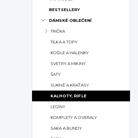
p
BESTSELLERY
a
n
DÁMSKÉ OBLEČENÍ
e
TRIČKA
l
TÍLKA A TOPY
KOŠILE A HALENKY
SVETRY A MIKINY
ŠATY
SUKNĚ A KRAŤASY
KALHOTY, RIFLE
LEGÍNY
KOMPLETY A OVERALY
SAKA A BUNDY