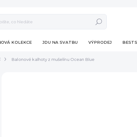
Hledat
NOVÁ KOLEKCE
JDU NA SVATBU
VÝPRODEJ
BESTS
E
Balonové kalhoty z mušelínu Ocean Blue
ZNAČKA:
ESHOPAT
690
Měr
SK
cena
MŮŽ
DO:
10.