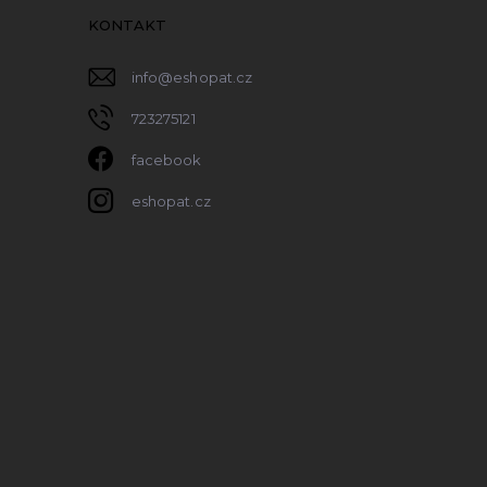
KONTAKT
info
@
eshopat.cz
723275121
facebook
eshopat.cz