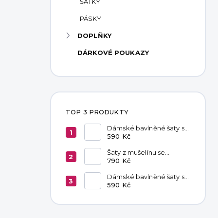
ŠÁTKY
PÁSKY
DOPLŇKY
DÁRKOVÉ POUKAZY
TOP 3 PRODUKTY
Dámské bavlněné šaty s
kapsami Red
590 Kč
Šaty z mušelínu se
zavazováním v pase
790 Kč
Hannah Khaki
Dámské bavlněné šaty s
kapsami Chocolate
590 Kč