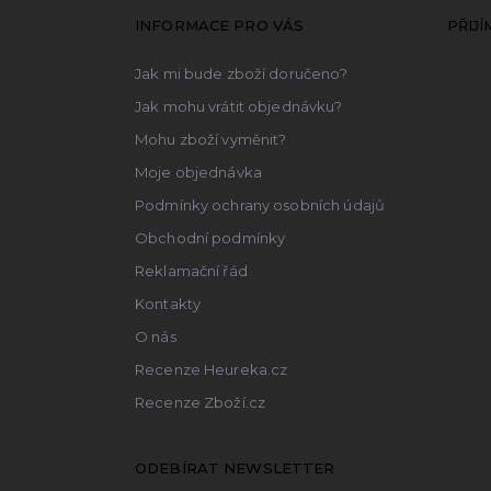
p
a
INFORMACE PRO VÁS
PŘIJ
t
Jak mi bude zboží doručeno?
í
Jak mohu vrátit objednávku?
Mohu zboží vyměnit?
Moje objednávka
Podmínky ochrany osobních údajů
Obchodní podmínky
Reklamační řád
Kontakty
O nás
Recenze Heureka.cz
Recenze Zboží.cz
ODEBÍRAT NEWSLETTER