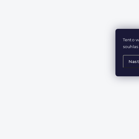
Tento w
souhlas 
Nast