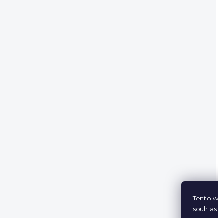
Tento w
souhlas 