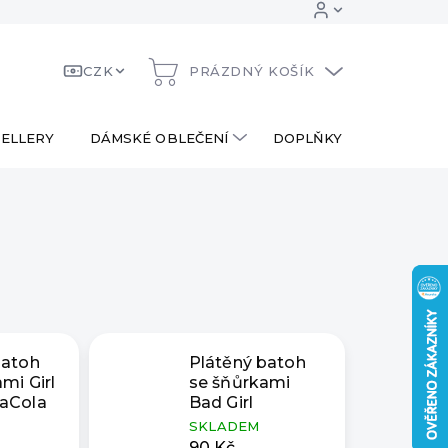
CZK
PRÁZDNÝ KOŠÍK
NÁKUPNÍ
KOŠÍK
ELLERY
DÁMSKÉ OBLEČENÍ
DOPLŇKY
DÁRKOV
batoh
Plátěný batoh
mi Girl
se šňůrkami
aCola
Bad Girl
SKLADEM
90 Kč