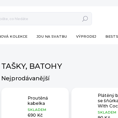
Hledat
NOVÁ KOLEKCE
JDU NA SVATBU
VÝPRODEJ
BESTS
TAŠKY, BATOHY
Nejprodávanější
Plátěný 
Proutěná
se šňůrka
kabelka
With Coc
SKLADEM
SKLADEM
690 Kč
90 Kč