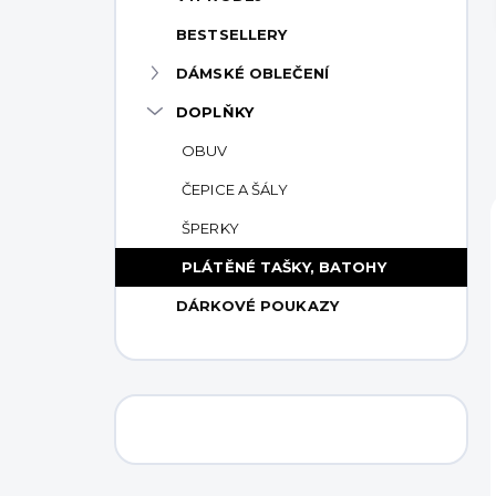
p
BESTSELLERY
a
n
DÁMSKÉ OBLEČENÍ
e
DOPLŇKY
l
OBUV
ČEPICE A ŠÁLY
ŠPERKY
PLÁTĚNÉ TAŠKY, BATOHY
DÁRKOVÉ POUKAZY