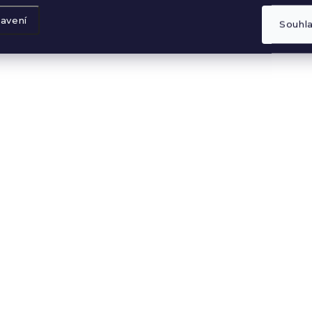
SKLADEM
SK
Plátěný batoh se
Plátěný batoh se
avení
Souhl
šňůrkami Girl With
šňůrkami Gold F
Lollipop
90 Kč
90 Kč
DO KOŠÍKU
DO KOŠÍKU
VÝPRODEJ
VÝPRODEJ