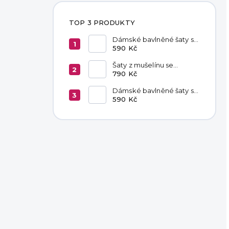
TOP 3 PRODUKTY
Dámské bavlněné šaty s
kapsami Red
590 Kč
Šaty z mušelínu se
zavazováním v pase
790 Kč
Hannah Khaki
Dámské bavlněné šaty s
kapsami Chocolate
590 Kč