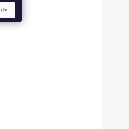
LADEM
SKLADEM
Plátěný batoh se
asím
oods
šňůrkami Levis Girl
90 Kč
DO KOŠÍKU
VÝPRODEJ