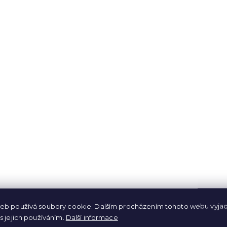
VÝPRODEJ
VÝPRODEJ
eb používá soubory cookie. Dalším procházením tohoto webu vyjad
s jejich používáním.
Další informace