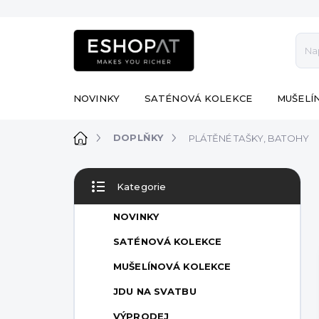
Přejít
na
obsah
NOVINKY
SATÉNOVÁ KOLEKCE
MUŠELÍ
Domů
DOPLŇKY
PLÁTĚNÉ TAŠKY, BATOHY
P
Kategorie
o
Přeskočit
s
kategorie
NOVINKY
t
r
SATÉNOVÁ KOLEKCE
a
MUŠELÍNOVÁ KOLEKCE
n
n
JDU NA SVATBU
í
VÝPRODEJ