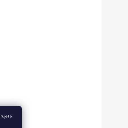
VÝPRODEJ
řujete