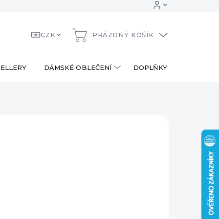
CZK
PRÁZDNÝ KOŠÍK
NÁKUPNÍ
KOŠÍK
ELLERY
DÁMSKÉ OBLEČENÍ
DOPLŇKY
DÁRKOV
 Kč
ná
LADEM
:
EME DORUČIT
8.2026