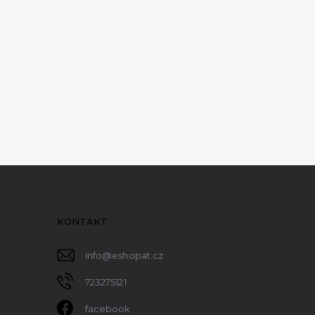
KONTAKT
info
@
eshopat.cz
723275121
facebook