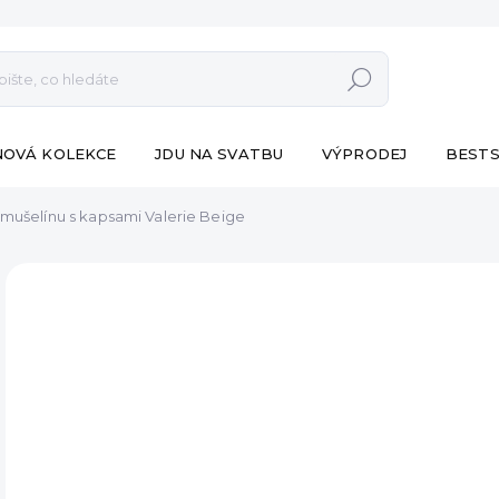
Hledat
NOVÁ KOLEKCE
JDU NA SVATBU
VÝPRODEJ
BESTS
 mušelínu s kapsami Valerie Beige
ZNAČKA:
ESHOPAT
890
Měr
SK
cena
MŮŽ
DO:
11.