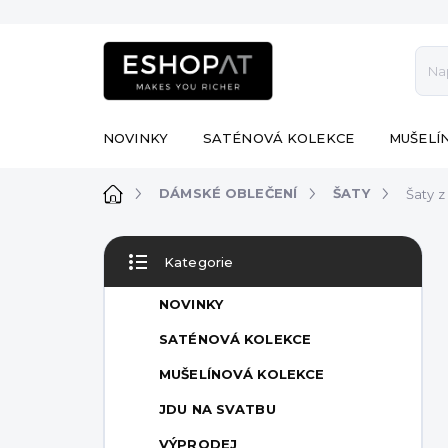
Přejít
na
obsah
NOVINKY
SATÉNOVÁ KOLEKCE
MUŠELÍ
Domů
DÁMSKÉ OBLEČENÍ
ŠATY
Šaty z
P
Kategorie
o
Přeskočit
s
kategorie
NOVINKY
t
r
SATÉNOVÁ KOLEKCE
a
MUŠELÍNOVÁ KOLEKCE
n
n
JDU NA SVATBU
í
VÝPRODEJ