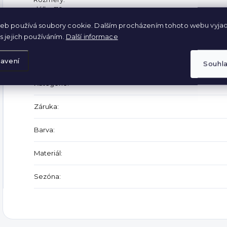
délka 110 cm
maximální šířka v pase 63 cm
eb používá soubory cookie. Dalším procházením tohoto webu vyjad
s jejich používáním.
Další informace
Doplňkové parametry
avení
Souhl
Kategorie
:
Záruka
:
Barva
:
Materiál
:
Sezóna
: