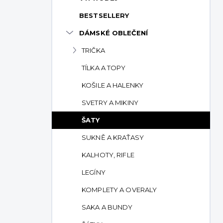
p
BESTSELLERY
a
n
DÁMSKÉ OBLEČENÍ
e
TRIČKA
l
TÍLKA A TOPY
KOŠILE A HALENKY
SVETRY A MIKINY
ŠATY
SUKNĚ A KRAŤASY
KALHOTY, RIFLE
LEGÍNY
KOMPLETY A OVERALY
SAKA A BUNDY