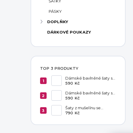
ŠÁTKY
PÁSKY
DOPLŇKY
DÁRKOVÉ POUKAZY
TOP 3 PRODUKTY
Dámské bavlněné šaty s
kapsami Red
590 Kč
Dámské bavlněné šaty s
kapsami Chocolate
590 Kč
Šaty z mušelínu se
zavazováním v pase
790 Kč
Hannah Khaki