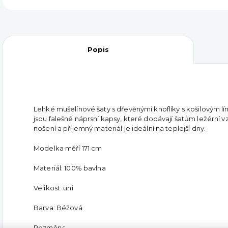
Popis
Lehké mušelínové šaty s dřevěnými knoflíky s košilovým 
jsou falešné náprsní kapsy, které dodávají šatům ležérní vzhl
nošení a příjemný materiál je ideální na teplejší dny.
Modelka měří 171 cm
Materiál: 100% bavlna
Velikost: uni
Barva: Béžová
Rozměry: