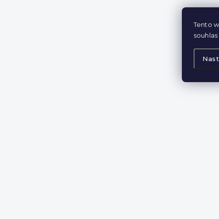
Tento w
souhlas 
Nast