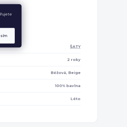
řujete
asím
ŠATY
2 roky
Béžová, Beige
100% bavlna
Léto