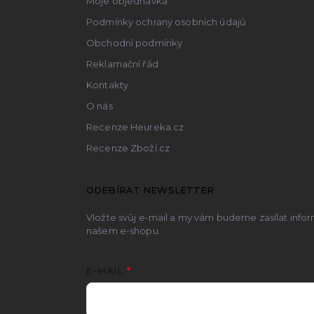
Moje objednávka
Podmínky ochrany osobních údajů
Obchodní podmínky
Reklamační řád
Kontakty
O nás
Recenze Heureka.cz
Recenze Zboží.cz
ODEBÍRAT NEWSLETTER
Vložte svůj e-mail a my vám budeme zasílat inf
našem e-shopu.
E-MAIL