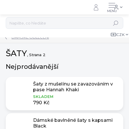
Přejít
na
obsah
Hledat
CZK
DÁMSKÉ OBLEČENÍ
ŠATY
, Strana 2
Nejprodávanější
Šaty z mušelínu se zavazováním v
pase Hannah Khaki
SKLADEM
790 Kč
Dámské bavlněné šaty s kapsami
Black