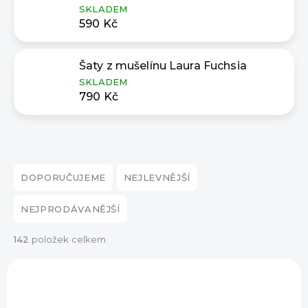
SKLADEM
590 Kč
Šaty z mušelínu Laura Fuchsia
SKLADEM
790 Kč
Ř
a
DOPORUČUJEME
NEJLEVNĚJŠÍ
z
e
NEJPRODÁVANĚJŠÍ
n
í
142
položek celkem
p
V
r
ý
NOVÁ KOLEKCE
o
p