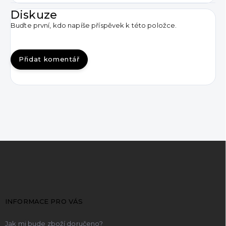
Diskuze
Buďte první, kdo napíše příspěvek k této položce.
Přidat komentář
Z
á
p
a
t
INFORMACE PRO VÁS
í
Jak mi bude zboží doručeno?