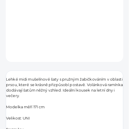
790 Kč
Měrná
VYPRODÁNO
cena:
DETAILNÍ INFORMACE
ZEPTAT SE
HLÍDAT
Lehké midi mušelínové šaty s pružným žabičkováním v oblasti
prsou, které se krásně přizpůsobí postavě. Volánková ramínka
dodávají šatům něžný vzhled. Ideální kousek na letní dny i
večery.
Modelka měří 171 cm
Velikost: UNI