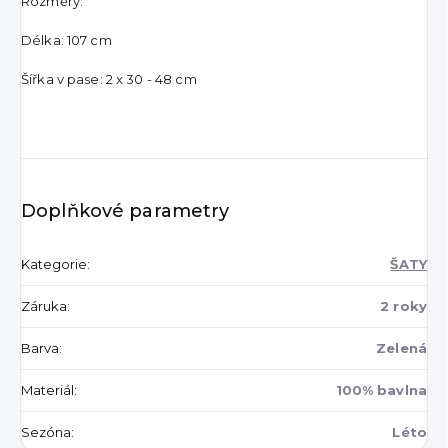
Rozměry:
Délka: 107 cm
Šířka v pase: 2 x 30 - 48 cm
Doplňkové parametry
Kategorie
:
ŠATY
Záruka
:
2 roky
Barva
:
Zelená
Materiál
:
100% bavlna
Sezóna
:
Léto