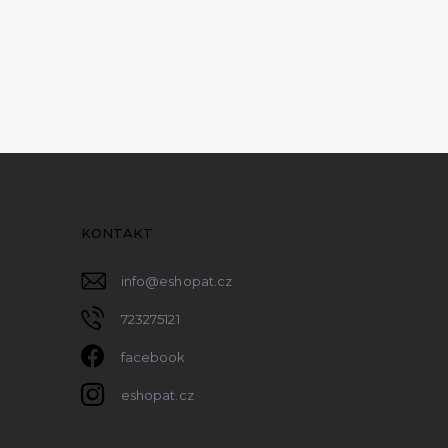
KONTAKT
info
@
eshopat.cz
723275121
facebook
eshopat.cz