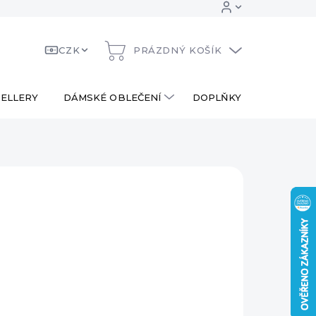
CZK
PRÁZDNÝ KOŠÍK
NÁKUPNÍ
KOŠÍK
ELLERY
DÁMSKÉ OBLEČENÍ
DOPLŇKY
DÁRKOV
 Kč
ná
LADEM
:
EME DORUČIT
8.2026