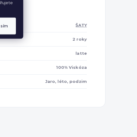
řujete
ŠATY
asím
2 roky
latte
100% Viskóza
Jaro, léto, podzim