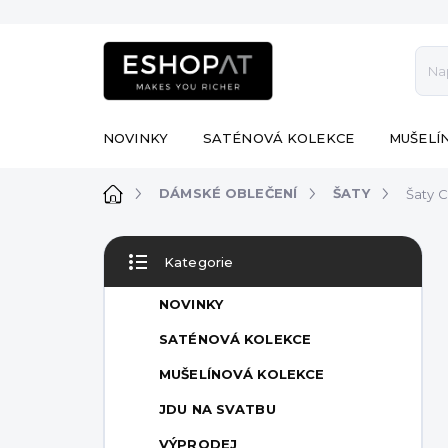
Přejít
na
obsah
NOVINKY
SATÉNOVÁ KOLEKCE
MUŠELÍ
Domů
DÁMSKÉ OBLEČENÍ
ŠATY
Šaty C
P
Kategorie
o
Přeskočit
s
kategorie
NOVINKY
t
r
SATÉNOVÁ KOLEKCE
a
MUŠELÍNOVÁ KOLEKCE
n
n
JDU NA SVATBU
í
VÝPRODEJ