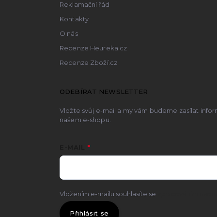
Reklamační řád
Kontakty
O nás
Recenze Heureka.cz
Recenze Zboží.cz
ODEBÍRAT NEWSLETTER
Vložte svůj e-mail a my vám budeme zasílat inf
našem e-shopu.
E-MAIL
Vložením e-mailu souhlasíte se
zpracováním osobn
Přihlásit se