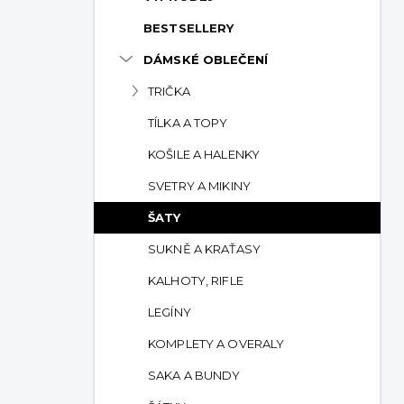
p
BESTSELLERY
a
n
DÁMSKÉ OBLEČENÍ
e
TRIČKA
l
TÍLKA A TOPY
KOŠILE A HALENKY
SVETRY A MIKINY
ŠATY
SUKNĚ A KRAŤASY
KALHOTY, RIFLE
LEGÍNY
KOMPLETY A OVERALY
SAKA A BUNDY