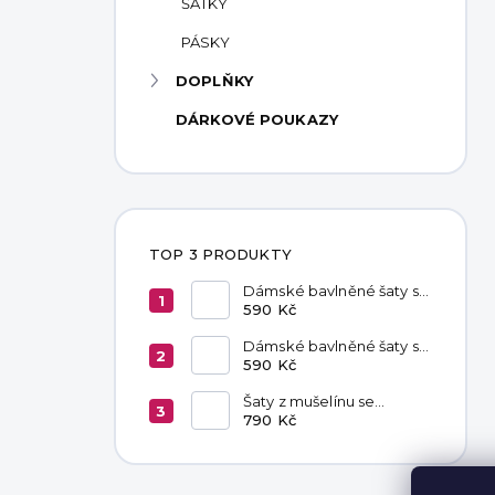
ŠÁTKY
PÁSKY
DOPLŇKY
DÁRKOVÉ POUKAZY
TOP 3 PRODUKTY
Dámské bavlněné šaty s
kapsami Red
590 Kč
Dámské bavlněné šaty s
kapsami Chocolate
590 Kč
Šaty z mušelínu se
zavazováním v pase
790 Kč
Hannah Khaki