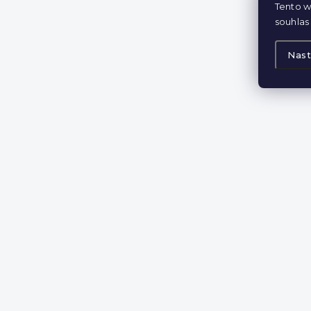
Tento w
souhlas 
Nast