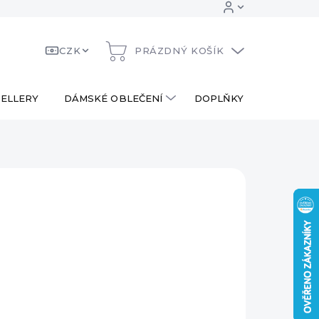
CZK
PRÁZDNÝ KOŠÍK
NÁKUPNÍ
KOŠÍK
ELLERY
DÁMSKÉ OBLEČENÍ
DOPLŇKY
DÁRKOV
 Kč
ná
LADEM
:
EME DORUČIT
8.2026