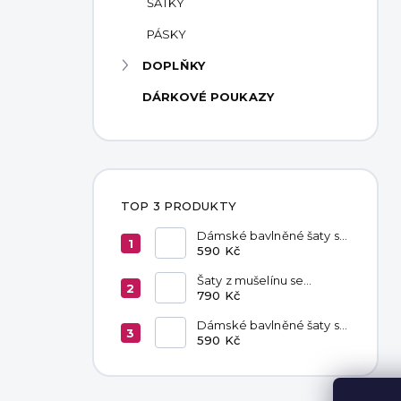
ŠÁTKY
PÁSKY
DOPLŇKY
DÁRKOVÉ POUKAZY
TOP 3 PRODUKTY
Dámské bavlněné šaty s
kapsami Chocolate
590 Kč
Šaty z mušelínu se
zavazováním v pase
790 Kč
Hannah Khaki
Dámské bavlněné šaty s
kapsami Black
590 Kč