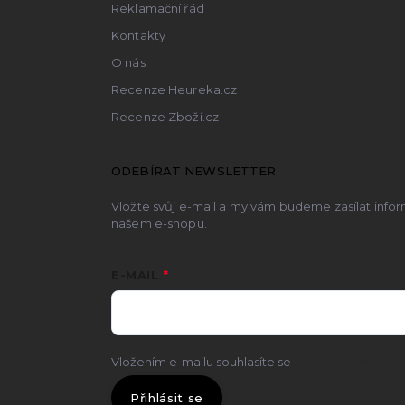
Reklamační řád
Kontakty
O nás
Recenze Heureka.cz
Recenze Zboží.cz
ODEBÍRAT NEWSLETTER
Vložte svůj e-mail a my vám budeme zasílat inf
našem e-shopu.
E-MAIL
Vložením e-mailu souhlasíte se
zpracováním osobn
Přihlásit se