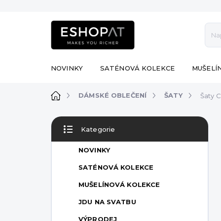
Přejít
na
obsah
NOVINKY
SATÉNOVÁ KOLEKCE
MUŠELÍ
Domů
DÁMSKÉ OBLEČENÍ
ŠATY
Šaty C
P
Kategorie
o
Přeskočit
s
kategorie
NOVINKY
t
r
SATÉNOVÁ KOLEKCE
a
MUŠELÍNOVÁ KOLEKCE
n
n
JDU NA SVATBU
í
VÝPRODEJ