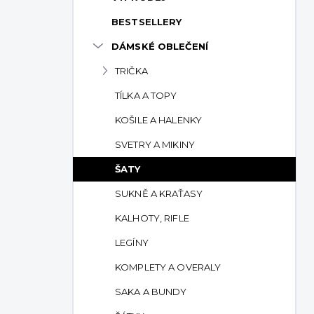
p
BESTSELLERY
a
n
DÁMSKÉ OBLEČENÍ
e
TRIČKA
l
TÍLKA A TOPY
KOŠILE A HALENKY
SVETRY A MIKINY
ŠATY
SUKNĚ A KRAŤASY
KALHOTY, RIFLE
LEGÍNY
KOMPLETY A OVERALY
SAKA A BUNDY