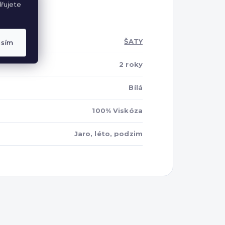
řujete
ŠATY
asím
2 roky
Bílá
100% Viskóza
Jaro, léto, podzim