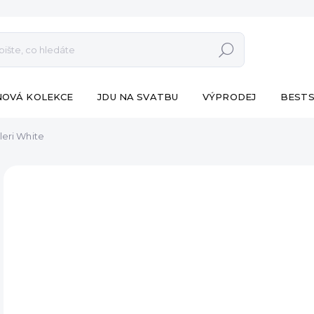
Hledat
NOVÁ KOLEKCE
JDU NA SVATBU
VÝPRODEJ
BESTS
leri White
ZNAČKA:
ESHOPAT
NOVÁ KOLEKCE
790
Měr
SK
cena
MŮŽ
DO:
12.