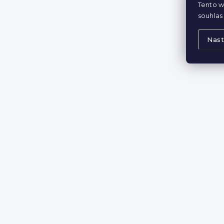
Tento w
souhlas 
Nast