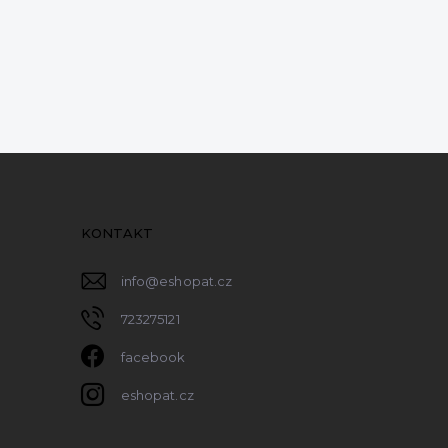
KONTAKT
info
@
eshopat.cz
723275121
facebook
eshopat.cz