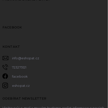
FACEBOOK
KONTAKT
info
@
eshopat.cz
723275121
facebook
eshopat.cz
ODEBÍRAT NEWSLETTER
Vložte svůj e-mail a my vám budeme zasílat informace o nových