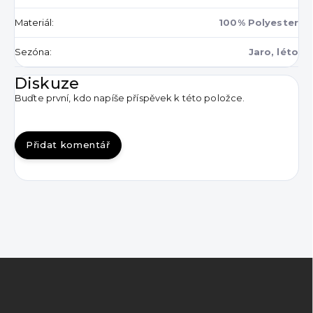
Materiál
:
100% Polyester
Sezóna
:
Jaro, léto
Diskuze
Buďte první, kdo napíše příspěvek k této položce.
Přidat komentář
Z
á
p