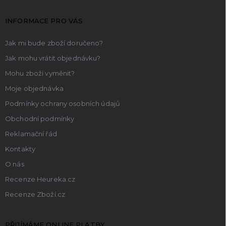
a
t
INFORMACE PRO VÁS
í
Jak mi bude zboží doručeno?
Jak mohu vrátit objednávku?
Mohu zboží vyměnit?
Moje objednávka
Podmínky ochrany osobních údajů
Obchodní podmínky
Reklamační řád
Kontakty
O nás
Recenze Heureka.cz
Recenze Zboží.cz
PŘIJÍMÁME ONLINE PLATBY