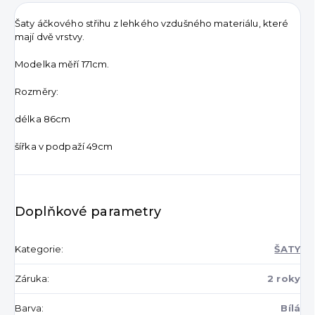
Šaty áčkového střihu z lehkého vzdušného materiálu, které
mají dvě vrstvy.
Modelka měří 171cm.
Rozměry:
délka 86cm
šířka v podpaží 49cm
Doplňkové parametry
Kategorie
:
ŠATY
Záruka
:
2 roky
Barva
:
Bílá