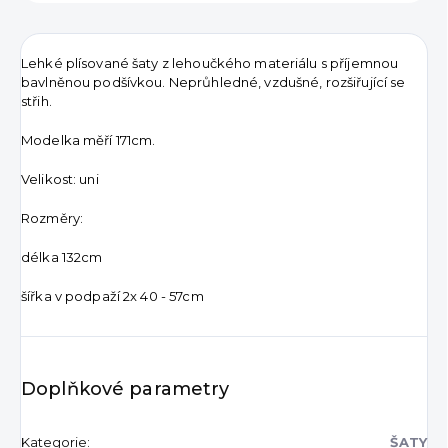
Lehké plísované šaty z lehoučkého materiálu s příjemnou
bavlněnou podšívkou. Neprůhledné, vzdušné, rozšiřující se
střih.
Modelka měří 171cm.
Velikost: uni
Rozměry:
délka 132cm
šířka v podpaží 2x 40 - 57cm
Doplňkové parametry
Kategorie
:
ŠATY