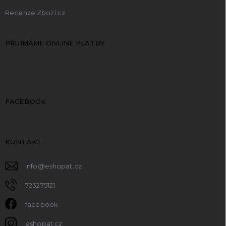
Recenze Zboží.cz
PŘIJÍMÁME ONLINE PLATBY
FACEBOOK
KONTAKT
info
@
eshopat.cz
723275121
facebook
eshopat.cz