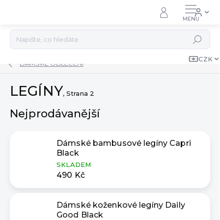
Přejít
na
obsah
Hledat
CZK
DÁMSKÉ OBLEČENÍ
LEGÍNY
, Strana 2
Nejprodávanější
Dámské bambusové legíny Capri
Black
SKLADEM
490 Kč
Dámské koženkové legíny Daily
Good Black