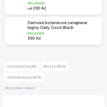
SKLADEM
390 Kč
od
Dámské koženkové zateplené
legíny Daily Good Black
SKLADEM
390 Kč
Ř
a
DOPORUČUJEME
NEJLEVNĚJŠÍ
z
e
NEJPRODÁVANĚJŠÍ
n
í
33
položek celkem
p
V
r
ý
VÝPRODEJ
o