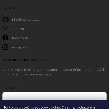
KONTAKT
info
@
eshopat.cz
723275121
facebook
eshopat.cz
ODEBÍRAT NEWSLETTER
Vložte svůj e-mail a my vám budeme zasílat informace o nových
produktech na našem e-shopu.
E-MAIL
Tento web používá soubory cookie. Dalším procházením