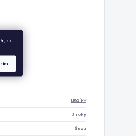
řujete
asím
LEGÍNY
2 roky
Šedá