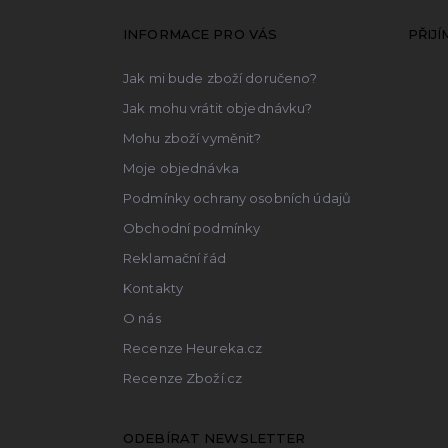
p
a
INFORMACE PRO VÁS
PŘIJ
t
Jak mi bude zboží doručeno?
í
Jak mohu vrátit objednávku?
Mohu zboží vyměnit?
Moje objednávka
Podmínky ochrany osobních údajů
Obchodní podmínky
Reklamační řád
Kontakty
O nás
Recenze Heureka.cz
Recenze Zboží.cz
ODEBÍRAT NEWSLETTER