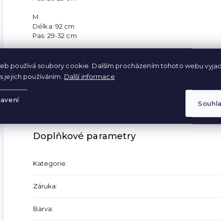
M
Délka: 92 cm
Pas: 29-32 cm
L
Délka: 94 cm
eb používá soubory cookie. Dalším procházením tohoto webu vyjad
Pas: 32-35 cm
s jejich používáním.
Další informace
XL
avení
Délka: 95 cm
Souhl
Pas: 34-37 cm
Doplňkové parametry
Kategorie
:
Záruka
:
Barva
: