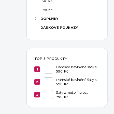
ŠÁTKY
PÁSKY
DOPLŇKY
DÁRKOVÉ POUKAZY
TOP 3 PRODUKTY
Dámské bavlněné šaty s
kapsami Red
590 Kč
Dámské bavlněné šaty s
kapsami Chocolate
590 Kč
Šaty z mušelínu se
zavazováním v pase
790 Kč
Hannah Khaki