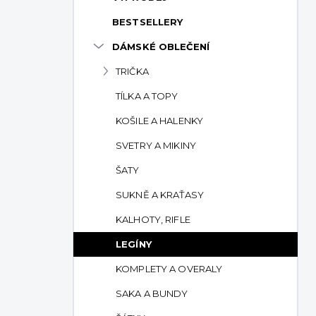
p
BESTSELLERY
a
n
DÁMSKÉ OBLEČENÍ
e
TRIČKA
l
TÍLKA A TOPY
KOŠILE A HALENKY
SVETRY A MIKINY
ŠATY
SUKNĚ A KRAŤASY
KALHOTY, RIFLE
LEGÍNY
KOMPLETY A OVERALY
SAKA A BUNDY