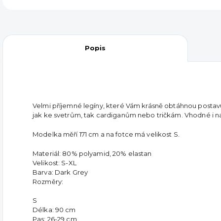
Popis
Velmi příjemné legíny, které Vám krásně obtáhnou postav
jak ke svetrům, tak cardiganům nebo tričkám. Vhodné i na
Modelka měří 171 cm a na fotce má velikost S.
Materiál: 80% polyamid, 20% elastan
Velikost: S-XL
Barva: Dark Grey
Rozměry:
S
Délka: 90 cm
Pas: 26-29 cm