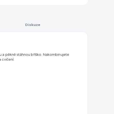
Diskuze
u a pěkně stáhnou bříško.
Nakombinujete
 cvičení.