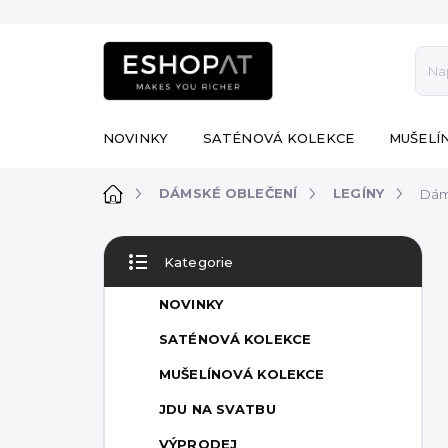
Přejít
na
obsah
NOVINKY
SATÉNOVÁ KOLEKCE
MUŠELÍ
Domů
DÁMSKÉ OBLEČENÍ
LEGÍNY
Dám
P
Kategorie
o
Přeskočit
s
kategorie
NOVINKY
t
r
SATÉNOVÁ KOLEKCE
a
MUŠELÍNOVÁ KOLEKCE
n
n
JDU NA SVATBU
í
VÝPRODEJ