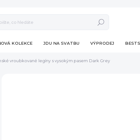
Hledat
NOVÁ KOLEKCE
JDU NA SVATBU
VÝPRODEJ
BESTS
ské vroubkované legíny s vysokým pasem Dark Grey
ZNAČKA:
ESHOPAT
od 5
Měr
ZVO
cena
VA
MŮŽ