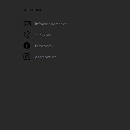
KONTAKT
info
@
eshopat.cz
723275121
facebook
eshopat.cz