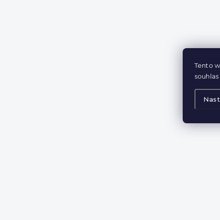
Tento w
souhlas 
Nast