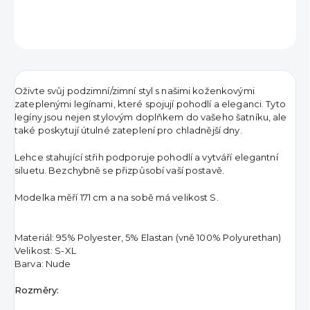
ZEPTAT SE
HLÍDAT
Oživte svůj podzimní/zimní styl s našimi koženkovými
zateplenými legínami, které spojují pohodlí a eleganci. Tyto
legíny jsou nejen stylovým doplňkem do vašeho šatníku, ale
také poskytují útulné zateplení pro chladnější dny.
Lehce stahující střih podporuje pohodlí a vytváří elegantní
siluetu. Bezchybně se přizpůsobí vaší postavě.
Modelka měří 171 cm a na sobě má velikost S.
Materiál: 95% Polyester, 5% Elastan (vně 100% Polyurethan)
Velikost: S-XL
Barva: Nude
Rozměry: