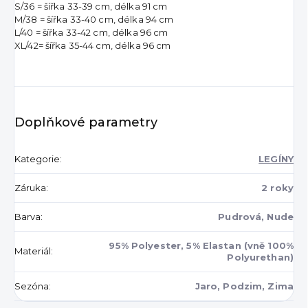
S/36 = šířka 33-39 cm, délka 91 cm
M/38 = šířka 33-40 cm, délka 94 cm
L/40 = šířka 33-42 cm, délka 96 cm
XL/42=
šířka 35-44 cm, délka 96 cm
Doplňkové parametry
Kategorie
:
LEGÍNY
Záruka
:
2 roky
Barva
:
Pudrová, Nude
95% Polyester, 5% Elastan (vně 100%
Materiál
:
Polyurethan)
Sezóna
:
Jaro, Podzim, Zima