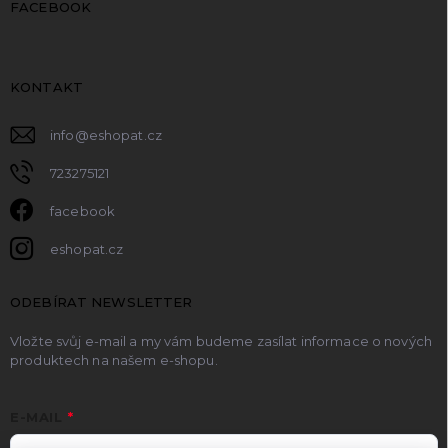
FACEBOOK
KONTAKT
info
@
eshopat.cz
723275121
facebook
eshopat.cz
ODEBÍRAT NEWSLETTER
Vložte svůj e-mail a my vám budeme zasílat informace o nových
produktech na našem e-shopu.
E-MAIL