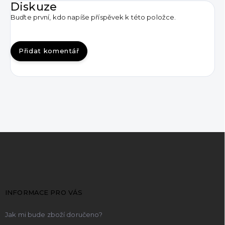
Diskuze
Buďte první, kdo napíše příspěvek k této položce.
Přidat komentář
Z
á
p
a
t
INFORMACE PRO VÁS
í
Jak mi bude zboží doručeno?