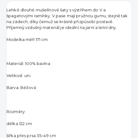
Lehké dlouhé mušelínové šaty s výstřihem do V a
špagetovými ramínky. V pase mají pružnou gumu, stejně tak
na zádech, díky čemuž se krásně přizpůsobí postavě.
Příjemný vzdušný materiál je ideální na jarní a letní dny.
Modelka měří 171 cm
Materiál: 100% bavlna
Velikost: uni
Barva: Béžová
Rozměry:
délka 122 cm
šířka přes prsa 35–49 cm