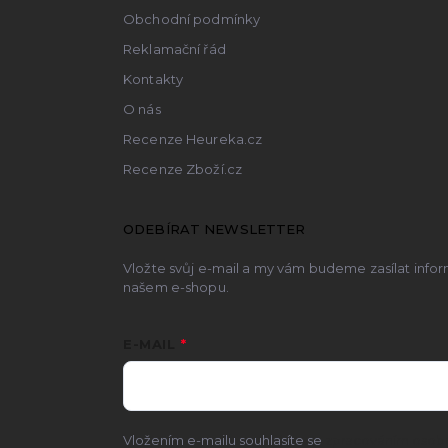
Obchodní podmínky
Reklamační řád
Kontakty
O nás
Recenze Heureka.cz
Recenze Zboží.cz
ODEBÍRAT NEWSLETTER
Vložte svůj e-mail a my vám budeme zasílat inf
našem e-shopu.
E-MAIL
Vložením e-mailu souhlasíte se
zpracováním osobn