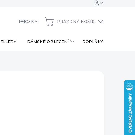
CZK
PRÁZDNÝ KOŠÍK
NÁKUPNÍ
KOŠÍK
ELLERY
DÁMSKÉ OBLEČENÍ
DOPLŇKY
DÁRKOV
 Kč
ná
PRODÁNO
:
AILNÍ INFORMACE
ZEPTAT SE
HLÍDAT