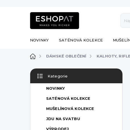
Přejít
na
obsah
NOVINKY
SATÉNOVÁ KOLEKCE
MUŠELÍ
Domů
DÁMSKÉ OBLEČENÍ
KALHOTY, RIFL
P
Kategorie
o
Přeskočit
s
kategorie
NOVINKY
t
r
SATÉNOVÁ KOLEKCE
a
MUŠELÍNOVÁ KOLEKCE
n
n
JDU NA SVATBU
í
VÝPRODEJ