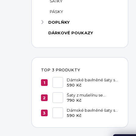
ŠÁTKY
PÁSKY
DOPLŇKY
DÁRKOVÉ POUKAZY
TOP 3 PRODUKTY
Dámské bavlněné šaty s
kapsami Red
590 Kč
Šaty z mušelínu se
zavazováním v pase
790 Kč
Hannah Khaki
Dámské bavlněné šaty s
kapsami Chocolate
590 Kč