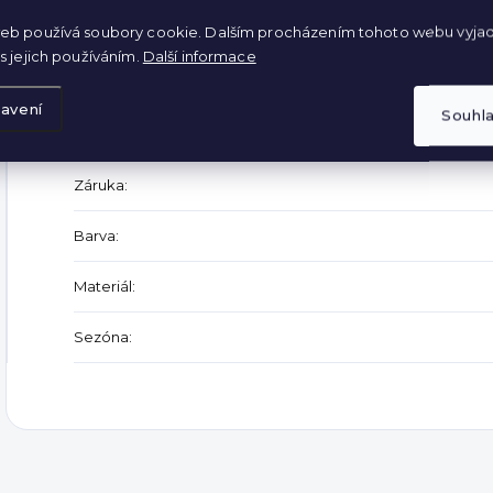
eb používá soubory cookie. Dalším procházením tohoto webu vyjad
s jejich používáním.
Další informace
Doplňkové parametry
avení
Souhl
Kategorie
:
Záruka
:
Barva
:
Materiál
:
Sezóna
: