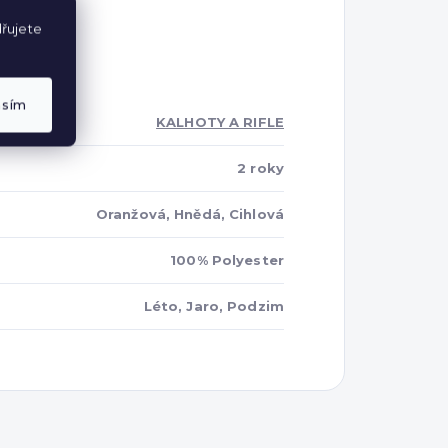
řujete
asím
KALHOTY A RIFLE
2 roky
Oranžová, Hnědá, Cihlová
100% Polyester
Léto, Jaro, Podzim