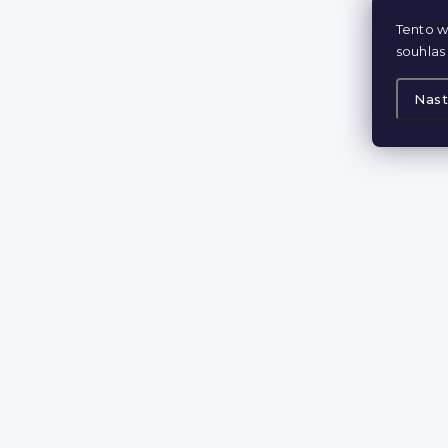
Tento w
souhlas 
Nast