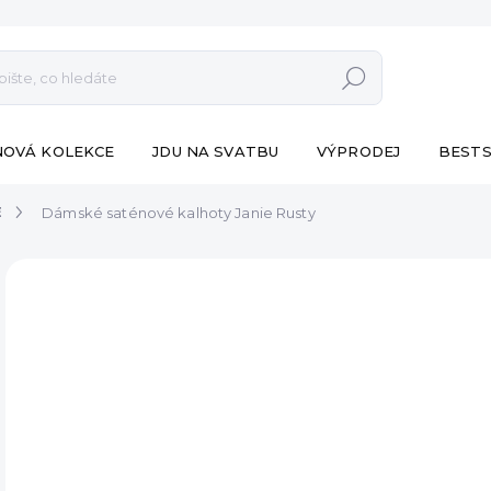
Hledat
NOVÁ KOLEKCE
JDU NA SVATBU
VÝPRODEJ
BESTS
E
Dámské saténové kalhoty Janie Rusty
ZNAČKA:
ESHOPAT
790
Měr
VY
cena
DET