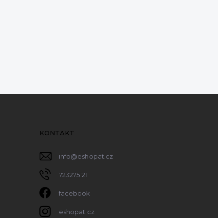
KONTAKT
info
@
eshopat.cz
723275121
facebook
eshopat.cz