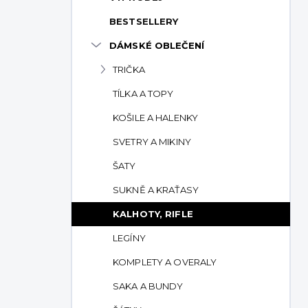
p
BESTSELLERY
a
n
DÁMSKÉ OBLEČENÍ
e
TRIČKA
l
TÍLKA A TOPY
KOŠILE A HALENKY
SVETRY A MIKINY
ŠATY
SUKNĚ A KRAŤASY
KALHOTY, RIFLE
LEGÍNY
KOMPLETY A OVERALY
SAKA A BUNDY