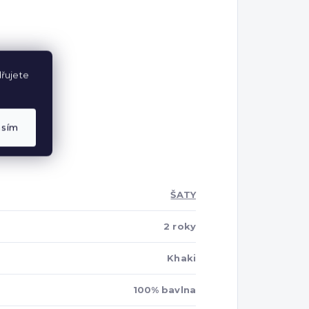
řujete
asím
ŠATY
2 roky
Khaki
100% bavlna