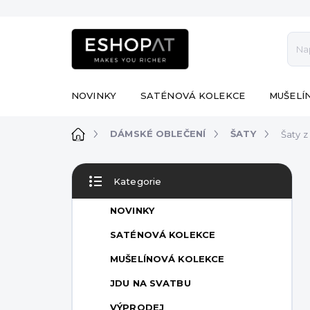
Přejít
na
obsah
NOVINKY
SATÉNOVÁ KOLEKCE
MUŠELÍ
Domů
DÁMSKÉ OBLEČENÍ
ŠATY
Šaty z
P
Kategorie
o
Přeskočit
s
kategorie
NOVINKY
t
r
SATÉNOVÁ KOLEKCE
a
MUŠELÍNOVÁ KOLEKCE
n
n
JDU NA SVATBU
í
VÝPRODEJ