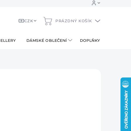
CZK
PRÁZDNÝ KOŠÍK
NÁKUPNÍ
KOŠÍK
ELLERY
DÁMSKÉ OBLEČENÍ
DOPLŇKY
DÁRKOV
 Kč
ná
LADEM
:
EME DORUČIT
8.2026