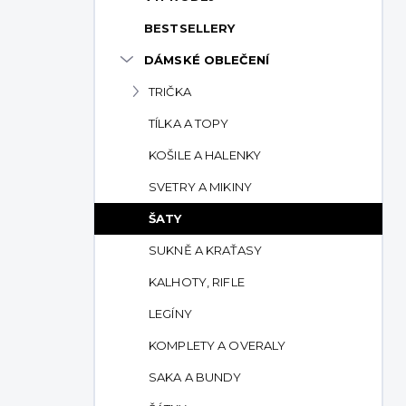
p
BESTSELLERY
a
n
DÁMSKÉ OBLEČENÍ
e
TRIČKA
l
TÍLKA A TOPY
KOŠILE A HALENKY
SVETRY A MIKINY
ŠATY
SUKNĚ A KRAŤASY
KALHOTY, RIFLE
LEGÍNY
KOMPLETY A OVERALY
SAKA A BUNDY