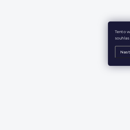
Tento w
souhlas 
Nast