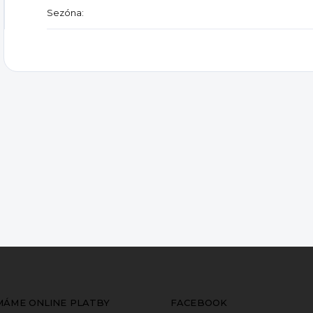
Sezóna
:
ÍMÁME ONLINE PLATBY
FACEBOOK