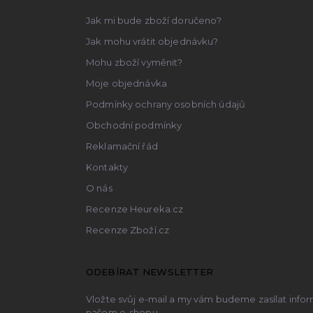
t
Jak mi bude zboží doručeno?
í
Jak mohu vrátit objednávku?
Mohu zboží vyměnit?
Moje objednávka
Podmínky ochrany osobních údajů
Obchodní podmínky
Reklamační řád
Kontakty
O nás
Recenze Heureka.cz
Recenze Zboží.cz
ODEBÍRAT NEWSLETTER
Vložte svůj e-mail a my vám budeme zasílat inf
našem e-shopu.