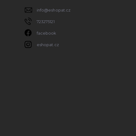
info
@
eshopat.cz
723275121
facebook
eshopat.cz