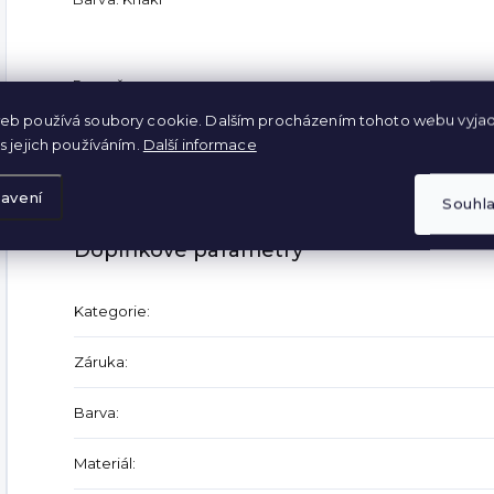
Rozměry:
eb používá soubory cookie. Dalším procházením tohoto webu vyjad
délka 95cm
s jejich používáním.
Další informace
maximální šířka v pase 49cm
avení
Souhl
Doplňkové parametry
Kategorie
:
Záruka
:
Barva
:
Materiál
: