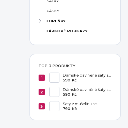
ŠÁTKY
PÁSKY
DOPLŇKY
DÁRKOVÉ POUKAZY
TOP 3 PRODUKTY
Dámské bavlněné šaty s
kapsami Red
590 Kč
Dámské bavlněné šaty s
kapsami Chocolate
590 Kč
Šaty z mušelínu se
zavazováním v pase
790 Kč
Hannah Khaki