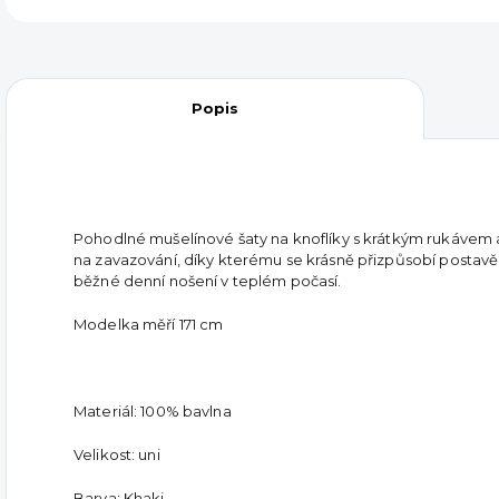
Popis
Pohodlné mušelínové šaty na knoflíky s krátkým rukávem 
na zavazování, díky kterému se krásně přizpůsobí postavě.
běžné denní nošení v teplém počasí.
Modelka měří 171 cm
Materiál: 100% bavlna
Velikost: uni
Barva: Khaki