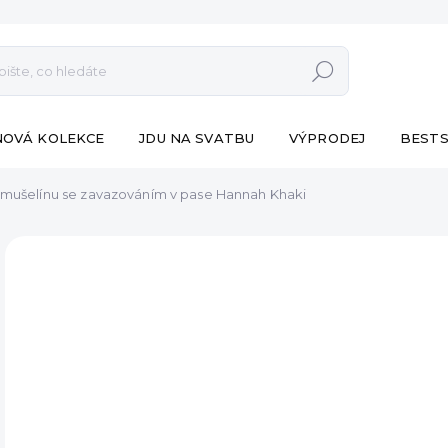
Hledat
NOVÁ KOLEKCE
JDU NA SVATBU
VÝPRODEJ
BESTS
 mušelínu se zavazováním v pase Hannah Khaki
ZNAČKA:
ESHOPAT
790
Měr
SK
cena
MŮŽ
DO:
11.