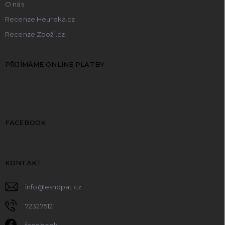
O nás
Recenze Heureka.cz
Recenze Zboží.cz
PŘIJÍMÁME ONLINE PLATBY
FACEBOOK
KONTAKT
info
@
eshopat.cz
723275121
facebook