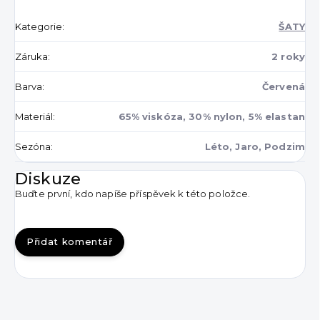
Kategorie
:
ŠATY
Záruka
:
2 roky
Barva
:
Červená
Materiál
:
65% viskóza, 30% nylon, 5% elastan
Sezóna
:
Léto, Jaro, Podzim
Diskuze
Buďte první, kdo napíše příspěvek k této položce.
Přidat komentář