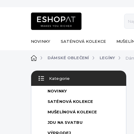
Přejít
na
obsah
NOVINKY
SATÉNOVÁ KOLEKCE
MUŠELÍ
Domů
DÁMSKÉ OBLEČENÍ
LEGÍNY
Dám
P
Kategorie
o
Přeskočit
s
kategorie
NOVINKY
t
r
SATÉNOVÁ KOLEKCE
a
MUŠELÍNOVÁ KOLEKCE
n
n
JDU NA SVATBU
í
VÝPRODEJ