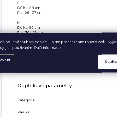
S
Délka: 88 cm
Pas: 28 - 37 cm
M
Délka: 90 cm
Pas: 30 - 42 cm
eb používá soubory cookie. Dalším procházením tohoto webu vyjad
L
s jejich používáním.
Další informace
Délka: 92 cm
Pas: 34-43 cm
avení
Souhl
XL
Délka: 92 cm
Pas: 36 - 50 cm
Doplňkové parametry
Kategorie
:
Záruka
: