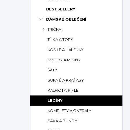
p
BESTSELLERY
a
n
DÁMSKÉ OBLEČENÍ
e
TRIČKA
l
TÍLKA A TOPY
KOŠILE A HALENKY
SVETRY A MIKINY
ŠATY
SUKNĚ A KRAŤASY
KALHOTY, RIFLE
LEGÍNY
KOMPLETY A OVERALY
SAKA A BUNDY