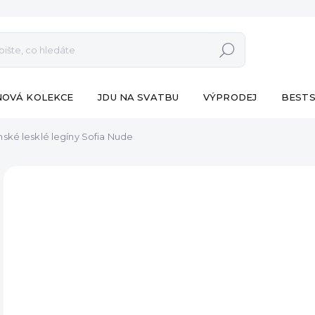
Hledat
NOVÁ KOLEKCE
JDU NA SVATBU
VÝPRODEJ
BESTS
ské lesklé legíny Sofia Nude
ZNAČKA:
ESHOPAT
VÝPRODEJ
od 
Měr
ZVO
cena
VA