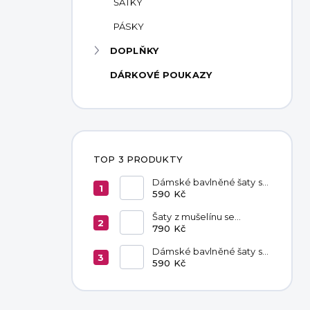
ŠÁTKY
PÁSKY
DOPLŇKY
DÁRKOVÉ POUKAZY
TOP 3 PRODUKTY
Dámské bavlněné šaty s
kapsami Red
590 Kč
Šaty z mušelínu se
zavazováním v pase
790 Kč
Hannah Khaki
Dámské bavlněné šaty s
kapsami Chocolate
590 Kč