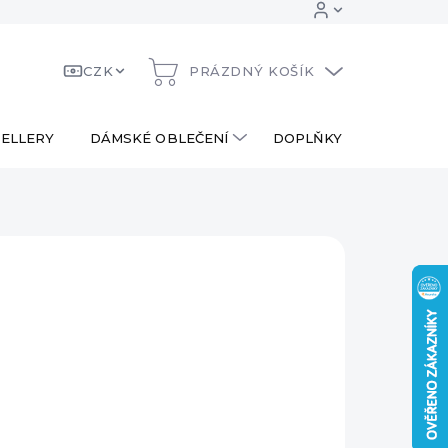
CZK
PRÁZDNÝ KOŠÍK
NÁKUPNÍ
KOŠÍK
ELLERY
DÁMSKÉ OBLEČENÍ
DOPLŇKY
DÁRKOV
490 Kč
od
290 Kč
ná
LTE VARIANTU
:
RIANTA