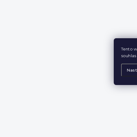
Tento w
souhlas 
Nast