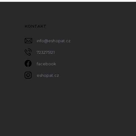
KONTAKT
info
@
eshopat.cz
723275121
facebook
eshopat.cz