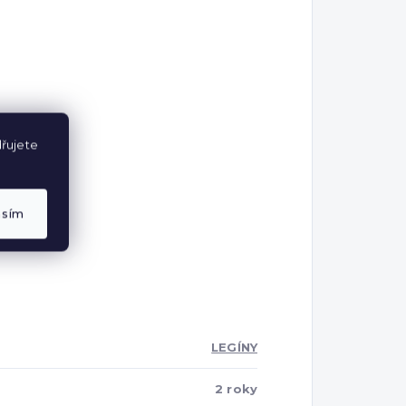
řujete
asím
LEGÍNY
2 roky