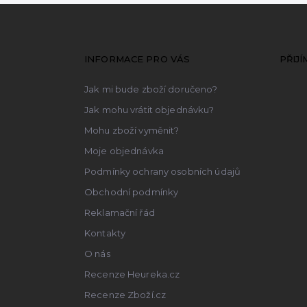
Z
á
p
a
INFORMACE PRO VÁS
PŘIJ
t
Jak mi bude zboží doručeno?
í
Jak mohu vrátit objednávku?
Mohu zboží vyměnit?
Moje objednávka
Podmínky ochrany osobních údajů
Obchodní podmínky
Reklamační řád
Kontakty
O nás
Recenze Heureka.cz
Recenze Zboží.cz