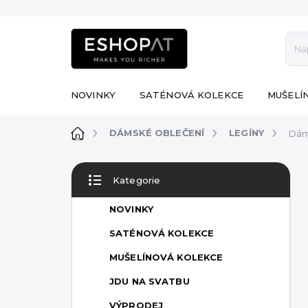
Přejít
na
obsah
NOVINKY
SATÉNOVÁ KOLEKCE
MUŠELÍ
Domů
DÁMSKÉ OBLEČENÍ
LEGÍNY
Dám
P
Kategorie
o
Přeskočit
s
kategorie
NOVINKY
t
r
SATÉNOVÁ KOLEKCE
a
MUŠELÍNOVÁ KOLEKCE
n
n
JDU NA SVATBU
í
VÝPRODEJ