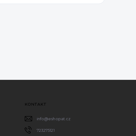
KONTAKT
info
@
eshopat.cz
723275121