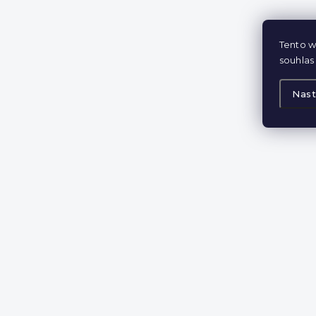
Tento w
souhlas 
Nast