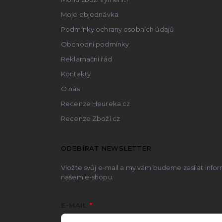
Moje objednávka
Podmínky ochrany osobních údajů
Obchodní podmínky
Reklamační řád
Kontakty
O nás
Recenze Heureka.cz
Recenze Zboží.cz
ODEBÍRAT NEWSLETTER
Vložte svůj e-mail a my vám budeme zasílat inf
našem e-shopu.
E-MAIL