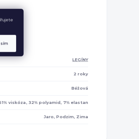
řujete
asím
LEGÍNY
2 roky
Béžová
61% viskóza, 32% polyamid, 7% elastan
Jaro, Podzim, Zima