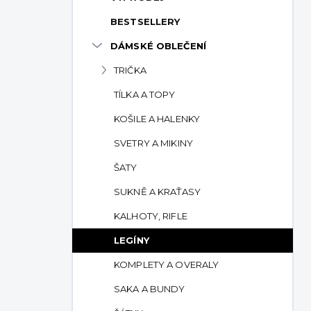
p
BESTSELLERY
a
n
DÁMSKÉ OBLEČENÍ
e
TRIČKA
l
TÍLKA A TOPY
KOŠILE A HALENKY
SVETRY A MIKINY
ŠATY
SUKNĚ A KRAŤASY
KALHOTY, RIFLE
LEGÍNY
KOMPLETY A OVERALY
SAKA A BUNDY