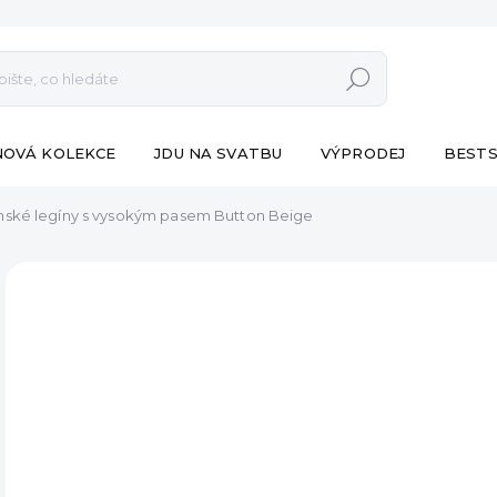
Hledat
NOVÁ KOLEKCE
JDU NA SVATBU
VÝPRODEJ
BESTS
ské legíny s vysokým pasem Button Beige
ZNAČKA:
ESHOPAT
VÝPRODEJ
od 5
Měr
ZVO
cena
VA