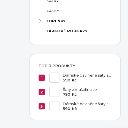
ŠÁTKY
PÁSKY
DOPLŇKY
DÁRKOVÉ POUKAZY
TOP 3 PRODUKTY
Dámské bavlněné šaty s
kapsami Red
590 Kč
Šaty z mušelínu se
zavazováním v pase
790 Kč
Hannah Khaki
Dámské bavlněné šaty s
kapsami Chocolate
590 Kč