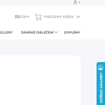
CZK
PRÁZDNÝ KOŠÍK
NÁKUPNÍ
KOŠÍK
ELLERY
DÁMSKÉ OBLEČENÍ
DOPLŇKY
DÁRKOV
90 Kč
od
290 Kč
ná
LTE VARIANTU
:
RIANTA