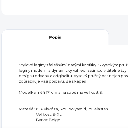
Popis
Stylové legíny s falešnými zlatými knoflíky. S vysokým pru
legíny moderní a dynamický vzhled, zatímco viditelné švy 
designu odvahu a originalitu. Vysoký pružný pas nejen pos
zdůrazňuje vaši postavu. Bez kapes.
Modelka měří 171 cm a na sobě má velikost S.
Materiál: 61% viskóza, 32% polyamid, 7% elastan
Velikost: S-XL
Barva: Beige