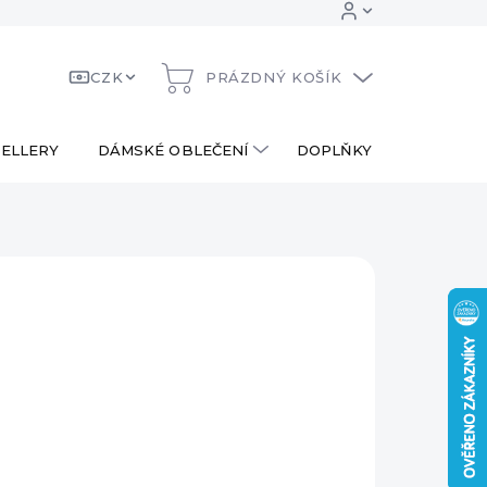
CZK
PRÁZDNÝ KOŠÍK
NÁKUPNÍ
KOŠÍK
ELLERY
DÁMSKÉ OBLEČENÍ
DOPLŇKY
DÁRKOV
Kč
490 Kč
ná
PRODÁNO
:
AILNÍ INFORMACE