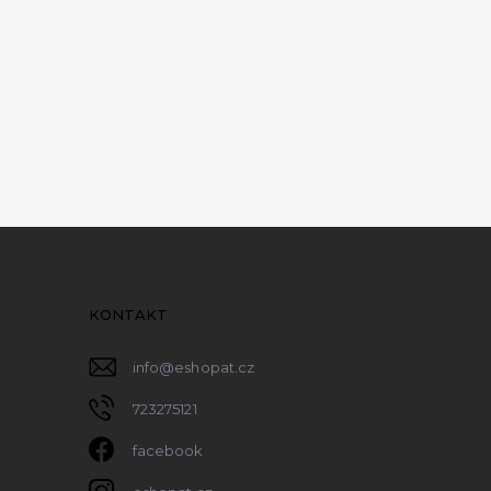
KONTAKT
info
@
eshopat.cz
723275121
facebook