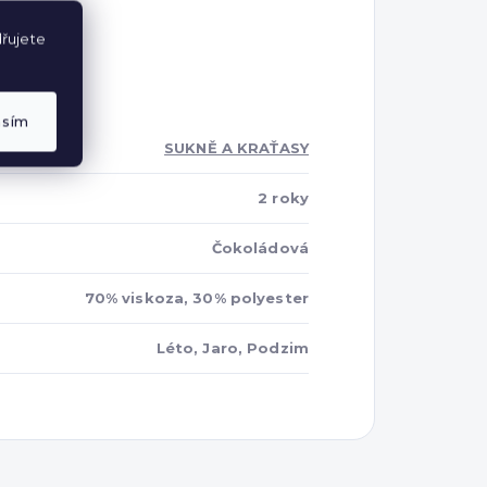
řujete
asím
SUKNĚ A KRAŤASY
2 roky
Čokoládová
70% viskoza, 30% polyester
Léto, Jaro, Podzim