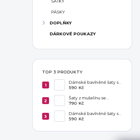
ŠÁTKY
PÁSKY
DOPLŇKY
DÁRKOVÉ POUKAZY
TOP 3 PRODUKTY
Dámské bavlněné šaty s
kapsami Red
590 Kč
Šaty z mušelínu se
zavazováním v pase
790 Kč
Hannah Khaki
Dámské bavlněné šaty s
kapsami Chocolate
590 Kč