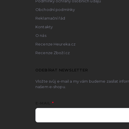
Podmínky ochrany osobních údajů
Obchodní podmínky
Reklamační řád
Kontakty
O nás
Recenze Heureka.cz
Recenze Zboží.cz
ODEBÍRAT NEWSLETTER
Vložte svůj e-mail a my vám budeme zasílat inf
našem e-shopu.
E-MAIL