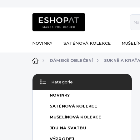
Přejít
na
obsah
NOVINKY
SATÉNOVÁ KOLEKCE
MUŠELÍ
Domů
DÁMSKÉ OBLEČENÍ
SUKNĚ A KRAŤ
P
Kategorie
o
Přeskočit
s
kategorie
NOVINKY
t
r
SATÉNOVÁ KOLEKCE
a
MUŠELÍNOVÁ KOLEKCE
n
n
JDU NA SVATBU
í
VÝPRODEJ