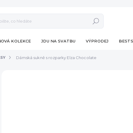
Hledat
NOVÁ KOLEKCE
JDU NA SVATBU
VÝPRODEJ
BESTS
ASY
Dámská sukně s rozparky Elza Chocolate
ZNAČKA:
ESHOPAT
VÝPRODEJ
891 
Měr
VY
cena
DET