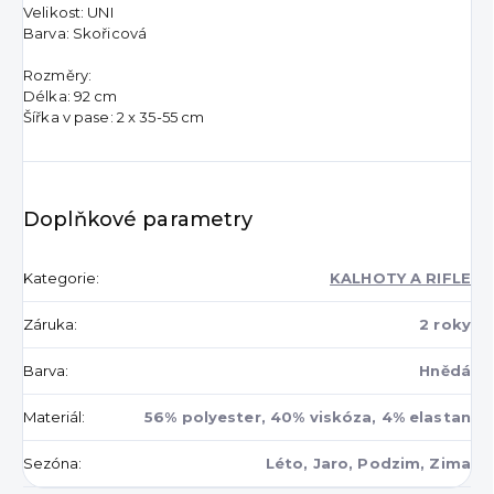
Velikost: UNI
Barva: Skořicová
Rozměry:
Délka: 92 cm
Šířka v pase: 2 x 35-55 cm
Doplňkové parametry
Kategorie
:
KALHOTY A RIFLE
Záruka
:
2 roky
Barva
:
Hnědá
Materiál
:
56% polyester, 40% viskóza, 4% elastan
Sezóna
:
Léto, Jaro, Podzim, Zima