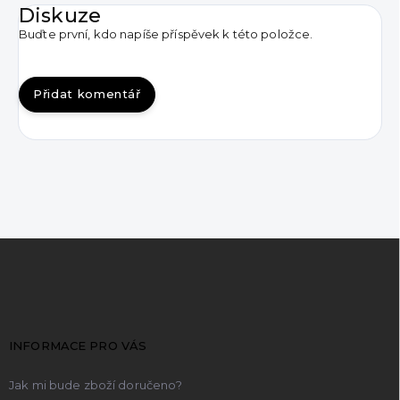
Diskuze
Buďte první, kdo napíše příspěvek k této položce.
Přidat komentář
Z
á
p
a
t
INFORMACE PRO VÁS
í
Jak mi bude zboží doručeno?