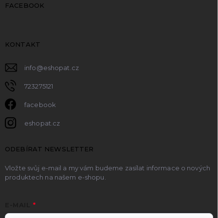
FACEBOOK
KONTAKT
info
@
eshopat.cz
723275121
facebook
eshopat.cz
ODEBÍRAT NEWSLETTER
Vložte svůj e-mail a my vám budeme zasílat informace o nových
produktech na našem e-shopu.
E-MAIL