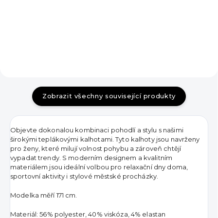
450 Kč
DO KOŠÍKU
DO KOŠÍKU
Zobrazit všechny související produkty
Objevte dokonalou kombinaci pohodlí a stylu s našimi
širokými teplákovými kalhotami. Tyto kalhoty jsou navrženy
pro ženy, které milují volnost pohybu a zároveň chtějí
vypadat trendy. S moderním designem a kvalitním
materiálem jsou ideální volbou pro relaxační dny doma,
sportovní aktivity i stylové městské procházky.
Modelka měří 171 cm.
Materiál:
56% polyester, 40% viskóza, 4% elastan