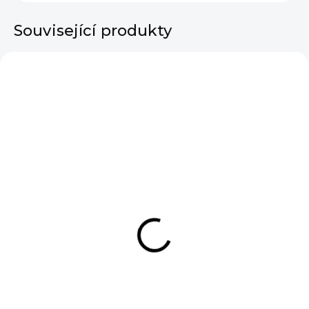
Související produkty
SKLADEM
SKLADEM
Dámské tílko s
Dámské sako Celarie
krajkou Luna Electric
Beige
Blue
890 Kč