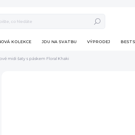
Hledat
NOVÁ KOLEKCE
JDU NA SVATBU
VÝPRODEJ
BESTS
vé midi šaty s páskem Floral Khaki
ZNAČKA:
ESHOPAT
VÝPRODEJ
990
Měr
SK
cena
MŮŽ
DO:
12.