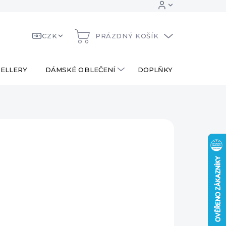
CZK
PRÁZDNÝ KOŠÍK
NÁKUPNÍ
KOŠÍK
ELLERY
DÁMSKÉ OBLEČENÍ
DOPLŇKY
DÁRKOV
 Kč
690 Kč
ná
LADEM
:
EME DORUČIT
8.2026