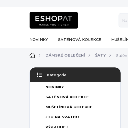
Přejít
na
obsah
NOVINKY
SATÉNOVÁ KOLEKCE
MUŠELÍ
Domů
DÁMSKÉ OBLEČENÍ
ŠATY
Saténo
P
Kategorie
o
Přeskočit
s
kategorie
NOVINKY
t
r
SATÉNOVÁ KOLEKCE
a
MUŠELÍNOVÁ KOLEKCE
n
n
JDU NA SVATBU
í
VÝPRODEJ