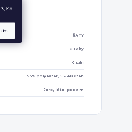
řujete
asím
ŠATY
2 roky
Khaki
95% polyester, 5% elastan
Jaro, léto, podzim