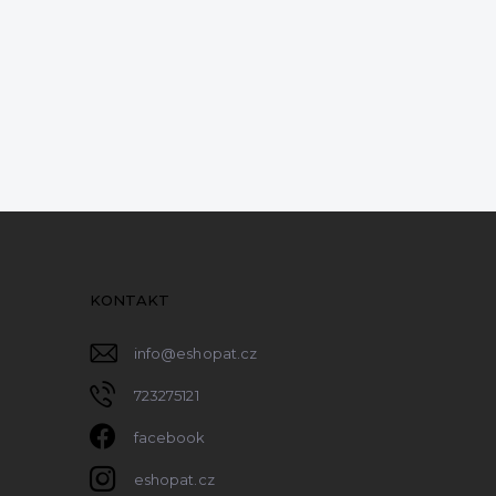
KONTAKT
info
@
eshopat.cz
723275121
facebook
eshopat.cz