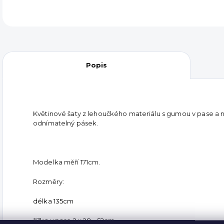
Popis
Květinové šaty z lehoučkého materiálu s gumou v pase a n
odnímatelný pásek.
Modelka měří 171cm.
Rozměry:
délka 135cm
šířka v pase 2 x 28 - 52cm