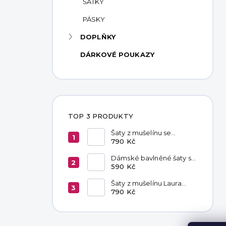
ŠÁTKY
PÁSKY
DOPLŇKY
DÁRKOVÉ POUKAZY
TOP 3 PRODUKTY
Šaty z mušelínu se
zavazováním v pase
790 Kč
Hannah Khaki
Dámské bavlněné šaty s
kapsami Black
590 Kč
Šaty z mušelínu Laura
Fuchsia
790 Kč