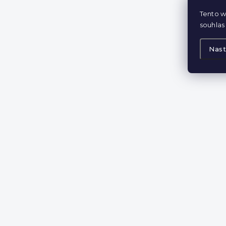
Tento w
souhlas 
Nast