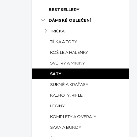
p
BESTSELLERY
a
n
DÁMSKÉ OBLEČENÍ
e
TRIČKA
l
TÍLKA A TOPY
KOŠILE A HALENKY
SVETRY A MIKINY
ŠATY
SUKNĚ A KRAŤASY
KALHOTY, RIFLE
LEGÍNY
KOMPLETY A OVERALY
SAKA A BUNDY