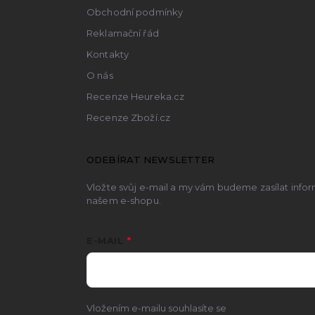
Obchodní podmínky
Reklamační řád
Kontakty
O nás
Recenze Heureka.cz
Recenze Zboží.cz
ODEBÍRAT NEWSLETTER
Vložte svůj e-mail a my vám budeme zasílat inf
našem e-shopu.
E-MAIL
Vložením e-mailu souhlasíte se
zpracováním osobn