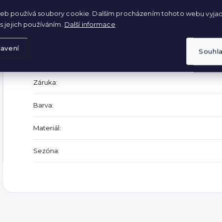
eb používá soubory cookie. Dalším procházením tohoto webu vyjad
s jejich používáním.
Další informace
Doplňkové parametry
avení
Souhl
Kategorie
:
Záruka
:
Barva
:
Materiál
:
Sezóna
: