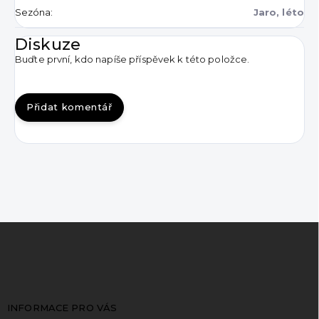
Sezóna
:
Jaro, léto
Diskuze
Buďte první, kdo napíše příspěvek k této položce.
Přidat komentář
Z
á
p
a
t
INFORMACE PRO VÁS
í