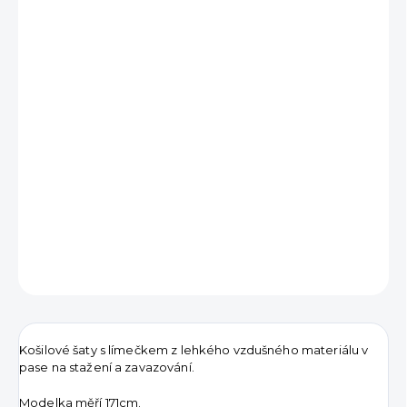
690 Kč
Měrná
VYPRODÁNO
cena:
DETAILNÍ INFORMACE
ZEPTAT SE
HLÍDAT
Košilové šaty s límečkem z lehkého vzdušného materiálu v
pase na stažení a zavazování.
Modelka měří 171cm.