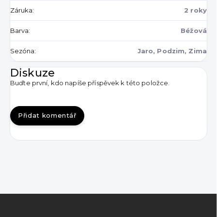
Záruka
:
2 roky
Barva
:
Béžová
Sezóna
:
Jaro, Podzim, Zima
Diskuze
Buďte první, kdo napíše příspěvek k této položce.
Přidat komentář
Z
á