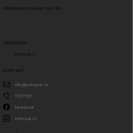
PŘIJÍMÁME ONLINE PLATBY
FACEBOOK
Eshopat.cz
KONTAKT
info
@
eshopat.cz
723275121
facebook
eshopat.cz