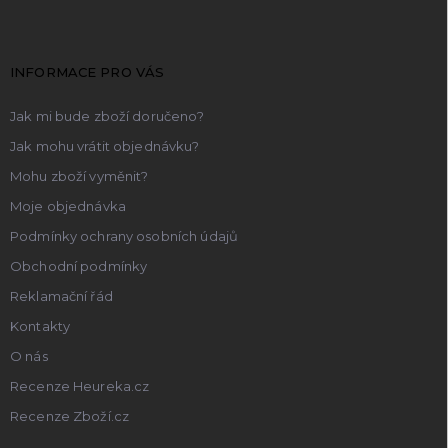
p
a
t
INFORMACE PRO VÁS
í
Jak mi bude zboží doručeno?
Jak mohu vrátit objednávku?
Mohu zboží vyměnit?
Moje objednávka
Podmínky ochrany osobních údajů
Obchodní podmínky
Reklamační řád
Kontakty
O nás
Recenze Heureka.cz
Recenze Zboží.cz