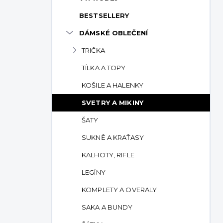
p
BESTSELLERY
a
n
DÁMSKÉ OBLEČENÍ
e
TRIČKA
l
TÍLKA A TOPY
KOŠILE A HALENKY
SVETRY A MIKINY
ŠATY
SUKNĚ A KRAŤASY
KALHOTY, RIFLE
LEGÍNY
KOMPLETY A OVERALY
SAKA A BUNDY