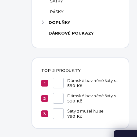
ŠÁTKY
PÁSKY
DOPLŇKY
DÁRKOVÉ POUKAZY
TOP 3 PRODUKTY
Dámské bavlněné šaty s
kapsami Red
590 Kč
Dámské bavlněné šaty s
kapsami Chocolate
590 Kč
Šaty z mušelínu se
zavazováním v pase
790 Kč
Hannah Khaki