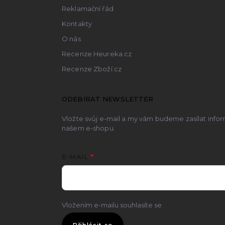
Reklamační řád
Kontakty
O nás
Recenze Heureka.cz
Recenze Zboží.cz
ODEBÍRAT NEWSLETTER
Vložte svůj e-mail a my vám budeme zasílat inf
našem e-shopu.
E-MAIL
Vložením e-mailu souhlasíte se
zpracováním osobn
Přihlásit se