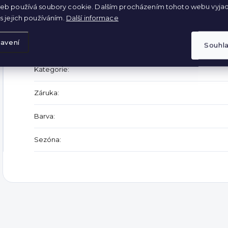
Délka rukávu - 74 cm
eb používá soubory cookie. Dalším procházením tohoto webu vyjad
Šířka poprsí - 2x60 cm
s jejich používáním.
Další informace
Doplňkové parametry
avení
Souhl
Kategorie
:
Záruka
:
Barva
:
Sezóna
: