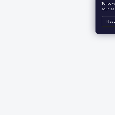
Tento w
souhlas 
Nast