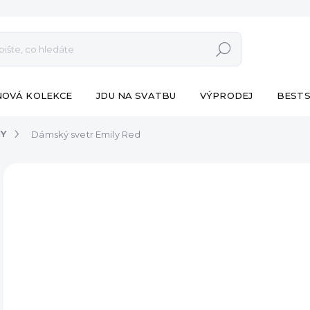
Hledat
NOVÁ KOLEKCE
JDU NA SVATBU
VÝPRODEJ
BESTS
NY
Dámský svetr Emily Red
ZNAČKA:
ESHOPAT
VÝPRODEJ
1 09
Měr
SK
cena
MŮŽ
DO:
11.