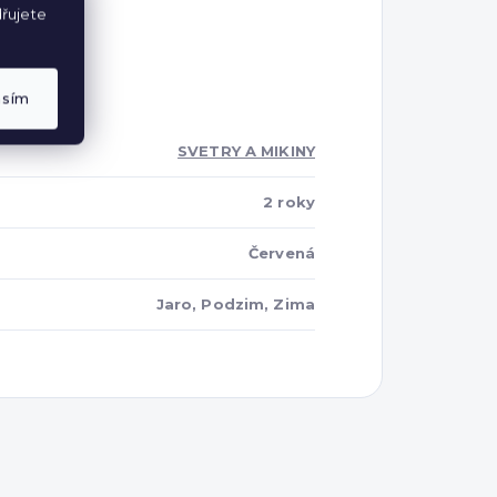
řujete
asím
SVETRY A MIKINY
2 roky
Červená
Jaro, Podzim, Zima