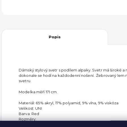
Popis
Dámský stylový svetr s podílem alpaky. Svetr má široké a 
dokonale se hodí na každodenní nošení. Žebrovaný lem na
svetru.
Modelka měří 171 cm.
Materiál: 65% akryl, 17% polyamid, 9% vlna, 9% viskóza
Velikost: UNI
Barva: Red
Rozměry:
Celková délka - 55 cm