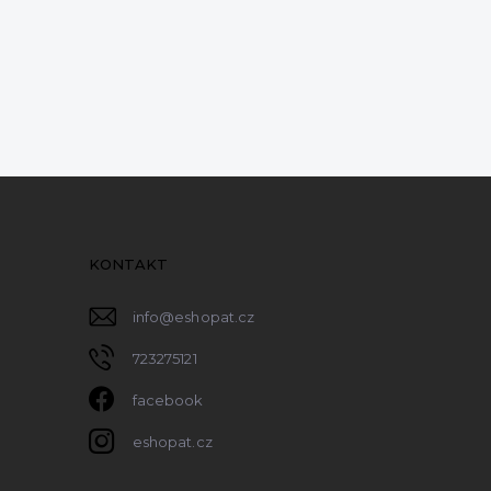
KONTAKT
info
@
eshopat.cz
723275121
facebook
eshopat.cz