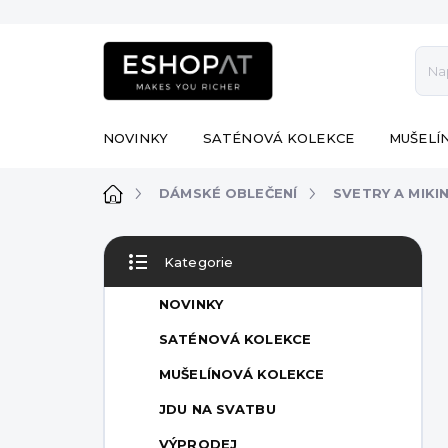
Přejít
na
obsah
NOVINKY
SATÉNOVÁ KOLEKCE
MUŠELÍ
Domů
DÁMSKÉ OBLEČENÍ
SVETRY A MIKI
P
Kategorie
o
Přeskočit
s
kategorie
NOVINKY
t
r
SATÉNOVÁ KOLEKCE
a
MUŠELÍNOVÁ KOLEKCE
n
n
JDU NA SVATBU
í
VÝPRODEJ