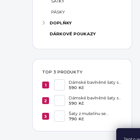
ŠÁTKY
PÁSKY
DOPLŇKY
DÁRKOVÉ POUKAZY
TOP 3 PRODUKTY
Dámské bavlněné šaty s
kapsami Red
590 Kč
Dámské bavlněné šaty s
kapsami Chocolate
590 Kč
Šaty z mušelínu se
zavazováním v pase
790 Kč
Hannah Khaki
Tento w