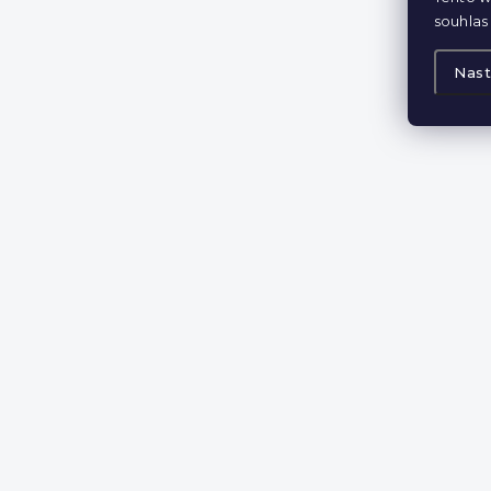
souhlas 
Nast