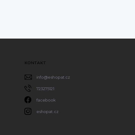
KONTAKT
info
@
eshopat.cz
723275121
facebook
eshopat.cz