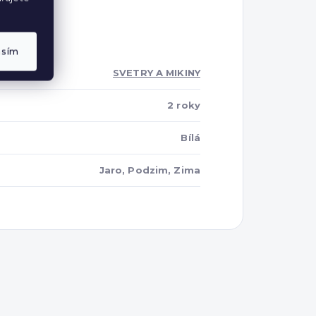
asím
SVETRY A MIKINY
2 roky
Bílá
Jaro, Podzim, Zima