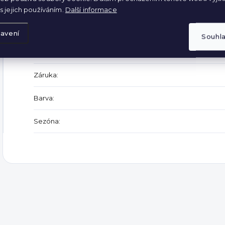
s jejich používáním.
Další informace
Doplňkové parametry
avení
Souhl
Kategorie
:
Záruka
:
Barva
:
Sezóna
: