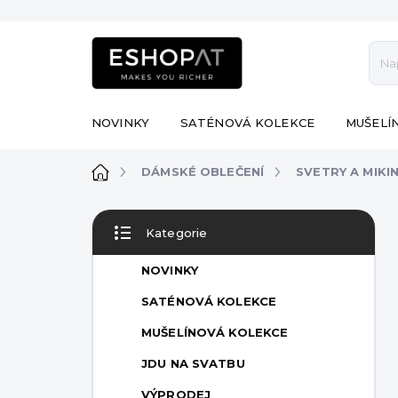
Přejít
na
obsah
NOVINKY
SATÉNOVÁ KOLEKCE
MUŠELÍ
Domů
DÁMSKÉ OBLEČENÍ
SVETRY A MIKI
P
Kategorie
o
Přeskočit
s
kategorie
NOVINKY
t
r
SATÉNOVÁ KOLEKCE
a
MUŠELÍNOVÁ KOLEKCE
n
n
JDU NA SVATBU
í
VÝPRODEJ