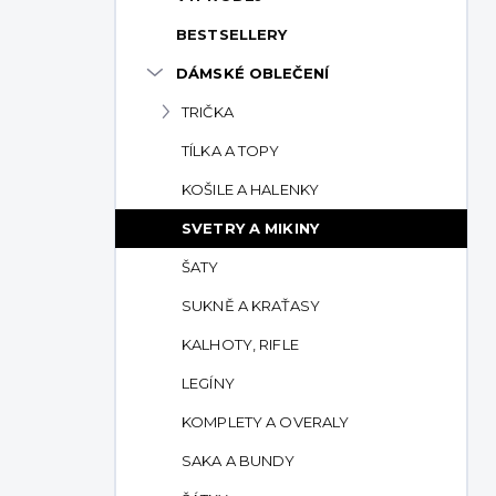
p
BESTSELLERY
a
n
DÁMSKÉ OBLEČENÍ
e
TRIČKA
l
TÍLKA A TOPY
KOŠILE A HALENKY
SVETRY A MIKINY
ŠATY
SUKNĚ A KRAŤASY
KALHOTY, RIFLE
LEGÍNY
KOMPLETY A OVERALY
SAKA A BUNDY