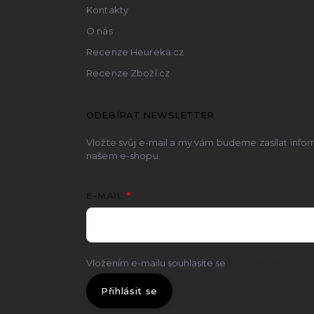
Kontakty
O nás
Recenze Heureka.cz
Recenze Zboží.cz
ODEBÍRAT NEWSLETTER
Vložte svůj e-mail a my vám budeme zasílat inf
našem e-shopu.
E-MAIL
Vložením e-mailu souhlasíte se
zpracováním osobn
Přihlásit se