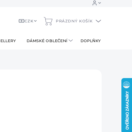
CZK
PRÁZDNÝ KOŠÍK
NÁKUPNÍ
KOŠÍK
ELLERY
DÁMSKÉ OBLEČENÍ
DOPLŇKY
DÁRKOV
2 Kč
ná
PRODÁNO
:
AILNÍ INFORMACE
ZEPTAT SE
HLÍDAT