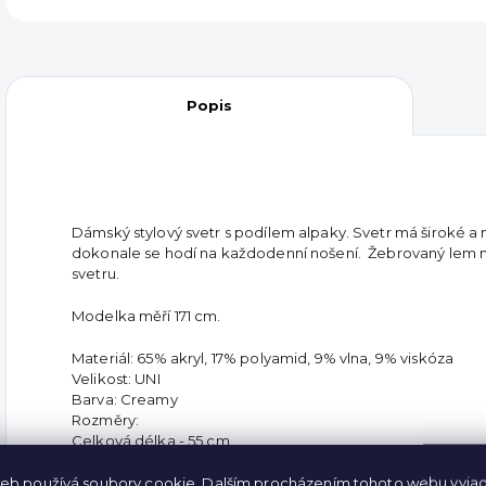
Popis
Dámský stylový svetr s podílem alpaky. Svetr má široké a 
dokonale se hodí na každodenní nošení. Žebrovaný lem na
svetru.
Modelka měří 171 cm.
Materiál: 65% akryl, 17% polyamid, 9% vlna, 9% viskóza
Velikost: UNI
Barva: Creamy
Rozměry:
Celková délka - 55 cm
Délka rukávu - 74 cm
eb používá soubory cookie. Dalším procházením tohoto webu vyjad
Šířka poprsí - 2x60 cm