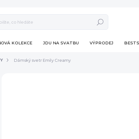
Hledat
NOVÁ KOLEKCE
JDU NA SVATBU
VÝPRODEJ
BESTS
NY
Dámský svetr Emily Creamy
ZNAČKA:
ESHOPAT
1 19
Měr
VY
cena
DET