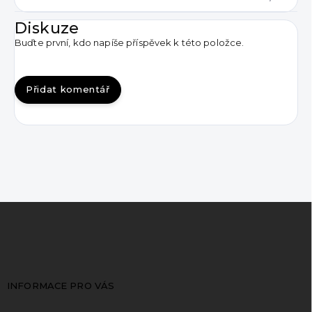
Diskuze
Buďte první, kdo napíše příspěvek k této položce.
Přidat komentář
Z
á
p
a
t
INFORMACE PRO VÁS
í