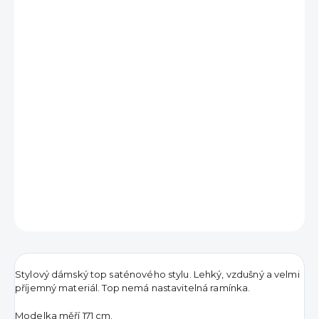
390 Kč
Měrná
VYPRODÁNO
cena:
DETAILNÍ INFORMACE
ZEPTAT SE
HLÍDAT
Stylový dámský top saténového stylu. Lehký, vzdušný a velmi
příjemný materiál. Top nemá nastavitelná ramínka.
Modelka měří 171 cm.