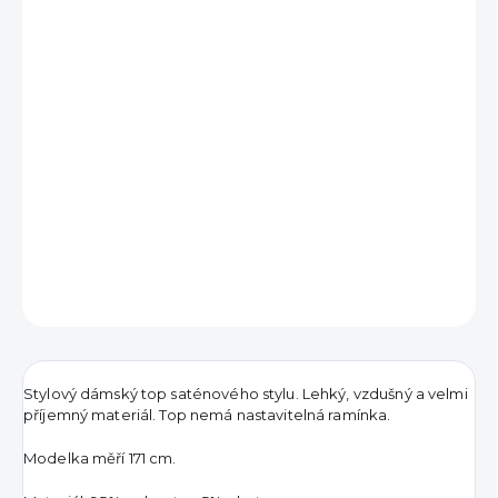
390 Kč
Měrná
VYPRODÁNO
cena:
DETAILNÍ INFORMACE
ZEPTAT SE
HLÍDAT
Stylový dámský top saténového stylu. Lehký, vzdušný a velmi
příjemný materiál. Top nemá nastavitelná ramínka.
Modelka měří 171 cm.