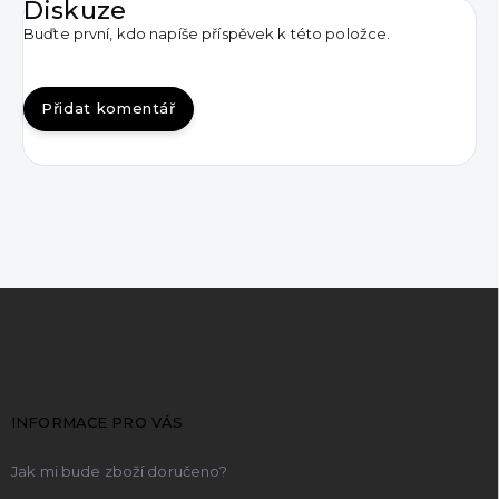
Diskuze
Buďte první, kdo napíše příspěvek k této položce.
Přidat komentář
Z
á
p
a
t
INFORMACE PRO VÁS
í
Jak mi bude zboží doručeno?