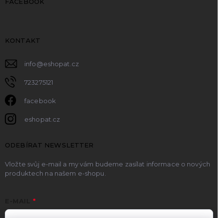
FACEBOOK
KONTAKT
info
@
eshopat.cz
723275121
facebook
eshopat.cz
ODEBÍRAT NEWSLETTER
Vložte svůj e-mail a my vám budeme zasílat informace o nových
produktech na našem e-shopu.
E-MAIL