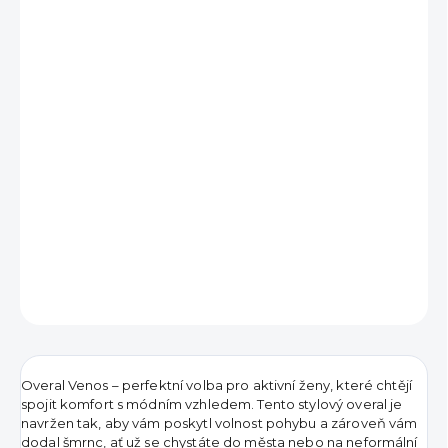
890 Kč
390 Kč
Měrná
VYPRODÁNO
cena:
DETAILNÍ INFORMACE
ZEPTAT SE
HLÍDAT
Overal Venos – perfektní volba pro aktivní ženy, které chtějí
spojit komfort s módním vzhledem. Tento stylový overal je
navržen tak, aby vám poskytl volnost pohybu a zároveň vám
dodal šmrnc, ať už se chystáte do města nebo na neformální