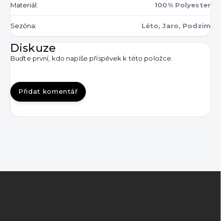
Materiál
:
100% Polyester
Sezóna
:
Léto, Jaro, Podzim
Diskuze
Buďte první, kdo napíše příspěvek k této položce.
Přidat komentář
Z
á
p
a