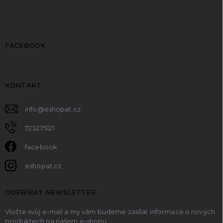
FACEBOOK
KONTAKT
info
@
eshopat.cz
723275121
facebook
eshopat.cz
ODEBÍRAT NEWSLETTER
Vložte svůj e-mail a my vám budeme zasílat informace o nových
produktech na našem e-shopu.