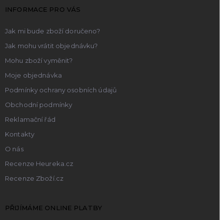
t
INFORMACE PRO VÁS
í
Jak mi bude zboží doručeno?
Jak mohu vrátit objednávku?
Mohu zboží vyměnit?
Moje objednávka
Podmínky ochrany osobních údajů
Obchodní podmínky
Reklamační řád
Kontakty
O nás
Recenze Heureka.cz
Recenze Zboží.cz
PŘIJÍMÁME ONLINE PLATBY