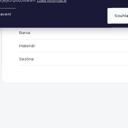
s jejich používáním.
Další informace
Kategorie
:
avení
Souhl
Záruka
:
Barva
:
Materiál
:
Sezóna
: