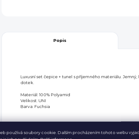
Popis
Luxusní set čepice + tunel s příjemného materiálu. Jemný, h
dotek.
Materiál: 100% Polyamid
Velikost: UNI
Barva: Fuchsia
Doplňkové parametry
eb používá soubory cookie. Dalším procházením tohoto webu vyjad