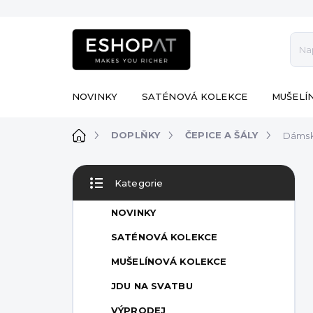
Přejít
na
obsah
NOVINKY
SATÉNOVÁ KOLEKCE
MUŠELÍ
Domů
DOPLŇKY
ČEPICE A ŠÁLY
Dámský
P
Kategorie
o
Přeskočit
s
kategorie
NOVINKY
t
r
SATÉNOVÁ KOLEKCE
a
MUŠELÍNOVÁ KOLEKCE
n
n
JDU NA SVATBU
í
VÝPRODEJ