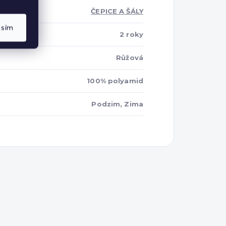
ČEPICE A ŠÁLY
asím
2 roky
Růžová
100% polyamid
Podzim, Zima