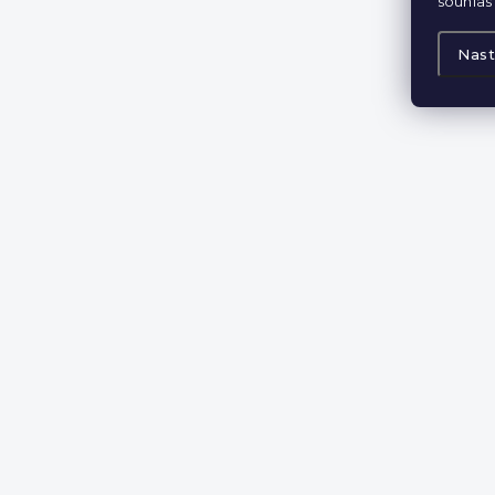
souhlas 
Nast