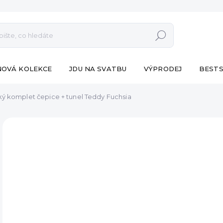
Hledat
NOVÁ KOLEKCE
JDU NA SVATBU
VÝPRODEJ
BESTS
 komplet čepice + tunel Teddy Fuchsia
ZNAČKA:
ESHOPAT
VÝPRODEJ
590
Měr
VY
cena
DET