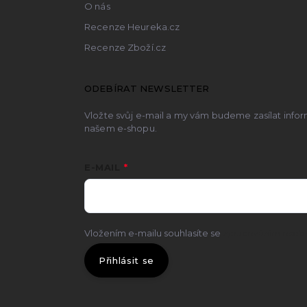
O nás
Recenze Heureka.cz
Recenze Zboží.cz
ODEBÍRAT NEWSLETTER
Vložte svůj e-mail a my vám budeme zasílat inf
našem e-shopu.
E-MAIL
Vložením e-mailu souhlasíte se
zpracováním osobn
Přihlásit se