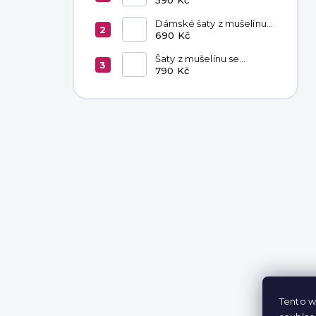
Dámské šaty z mušelínu
Livia Latte
690 Kč
Šaty z mušelínu se
zavazováním v pase
790 Kč
Hannah Khaki
Tento w