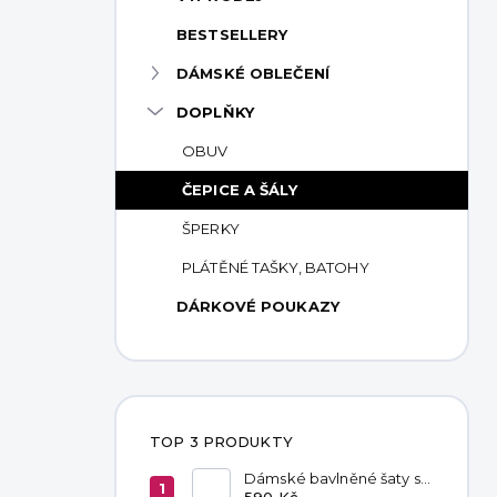
p
BESTSELLERY
a
n
DÁMSKÉ OBLEČENÍ
e
DOPLŇKY
l
OBUV
ČEPICE A ŠÁLY
ŠPERKY
PLÁTĚNÉ TAŠKY, BATOHY
DÁRKOVÉ POUKAZY
TOP 3 PRODUKTY
Dámské bavlněné šaty s
kapsami Red
590 Kč