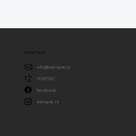
KONTAKT
info
@
eshopat.cz
723275121
facebook
eshopat.cz