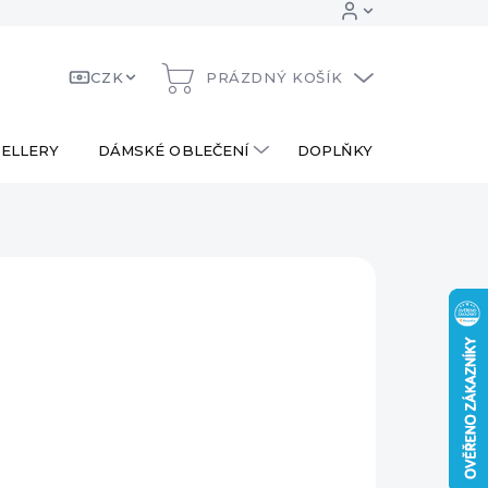
CZK
PRÁZDNÝ KOŠÍK
NÁKUPNÍ
KOŠÍK
ELLERY
DÁMSKÉ OBLEČENÍ
DOPLŇKY
DÁRKOV
 Kč
190 Kč
ná
PRODÁNO
:
AILNÍ INFORMACE