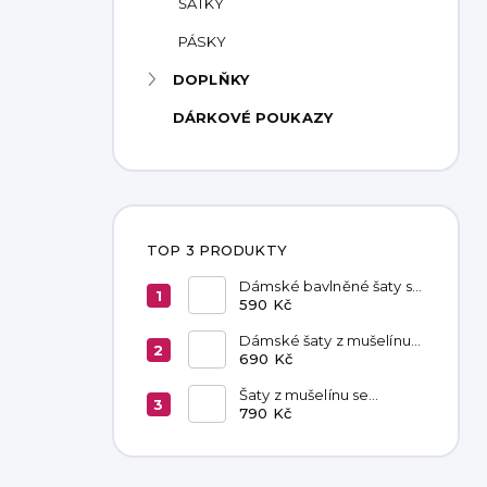
ŠÁTKY
PÁSKY
DOPLŇKY
DÁRKOVÉ POUKAZY
TOP 3 PRODUKTY
Dámské bavlněné šaty s
kapsami Red
590 Kč
Dámské šaty z mušelínu
Livia Latte
690 Kč
Šaty z mušelínu se
zavazováním v pase
790 Kč
Hannah Khaki