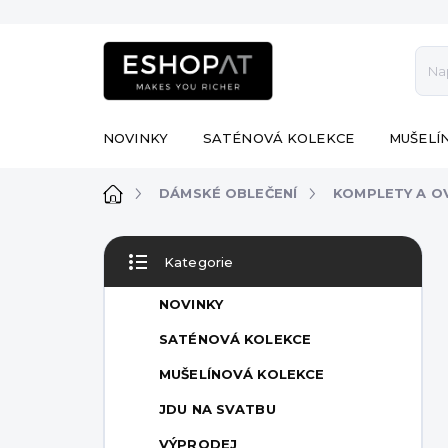
Přejít
na
obsah
NOVINKY
SATÉNOVÁ KOLEKCE
MUŠELÍ
Domů
DÁMSKÉ OBLEČENÍ
KOMPLETY A O
P
Kategorie
o
Přeskočit
s
kategorie
NOVINKY
t
r
SATÉNOVÁ KOLEKCE
a
MUŠELÍNOVÁ KOLEKCE
n
n
JDU NA SVATBU
í
VÝPRODEJ