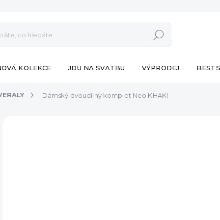
Hledat
NOVÁ KOLEKCE
JDU NA SVATBU
VÝPRODEJ
BESTS
VERALY
Dámský dvoudílný komplet Neo KHAKI
ZNAČKA:
ESHOPAT
VÝPRODEJ
1 09
Měr
SK
cena
MŮŽ
DO:
8.8