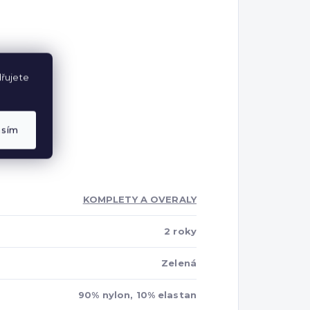
řujete
asím
KOMPLETY A OVERALY
2 roky
Zelená
90% nylon, 10% elastan