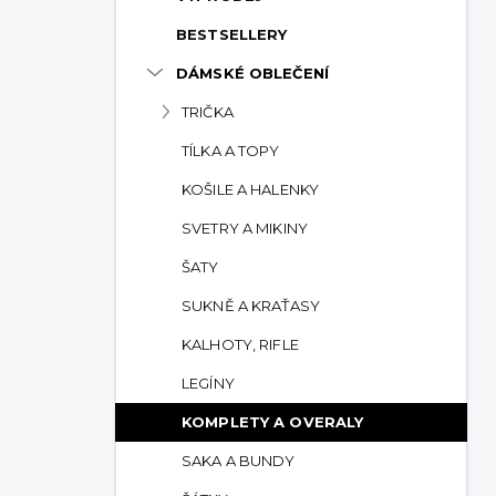
p
BESTSELLERY
a
n
DÁMSKÉ OBLEČENÍ
e
TRIČKA
l
TÍLKA A TOPY
KOŠILE A HALENKY
SVETRY A MIKINY
ŠATY
SUKNĚ A KRAŤASY
KALHOTY, RIFLE
LEGÍNY
KOMPLETY A OVERALY
SAKA A BUNDY