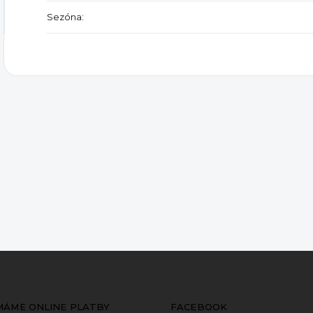
Sezóna
:
ÍMÁME ONLINE PLATBY
FACEBOOK