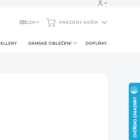
CZK
PRÁZDNÝ KOŠÍK
NÁKUPNÍ
KOŠÍK
ELLERY
DÁMSKÉ OBLEČENÍ
DOPLŇKY
DÁRKOV
0 Kč
690 Kč
ná
LADEM
:
EME DORUČIT
.2026