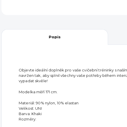
Popis
Objevte ideální doplněk pro vaše cvičební tréninky s naš
navržen tak, aby splnil všechny vaše potřeby během inten
vypadat skvěle!
Modelka měří 171 cm.
Materiál: 90% nylon, 10% elastan
Velikost: UNI
Barva: Khaki
Rozměry: