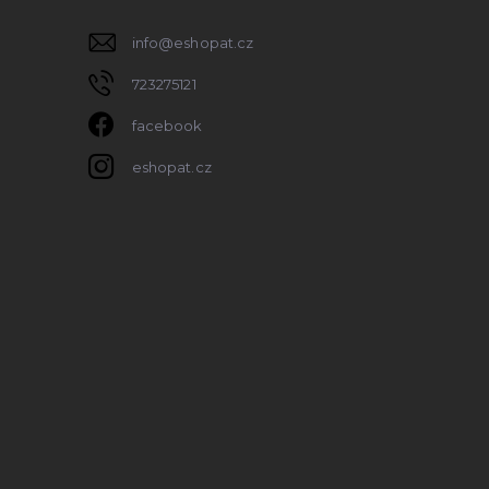
info
@
eshopat.cz
723275121
facebook
eshopat.cz