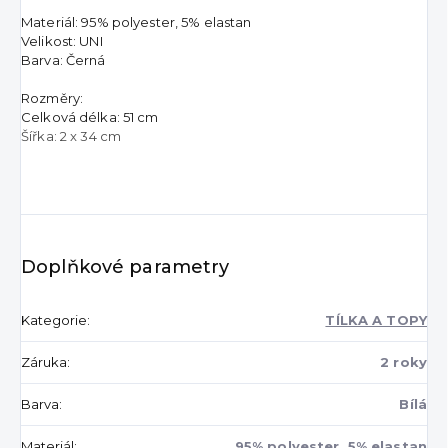
Materiál: 95% polyester, 5% elastan
Velikost: UNI
Barva: Černá
Rozměry:
Celková délka: 51 cm
Šířka: 2 x 34 cm
Doplňkové parametry
Kategorie
:
TÍLKA A TOPY
Záruka
:
2 roky
Barva
:
Bílá
Materiál
:
95% polyester, 5% elastan