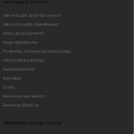
INFORMACE PRO VÁS
í
Jak mi bude zboží doručeno?
Jak mohu vrátit objednávku?
Mohu zboží vyměnit?
Moje objednávka
Podmínky ochrany osobních údajů
Obchodní podmínky
Reklamační řád
Kontakty
O nás
Recenze Heureka.cz
Recenze Zboží.cz
PŘIJÍMÁME ONLINE PLATBY