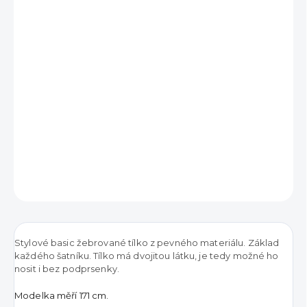
390 Kč
Měrná
VYPRODÁNO
cena:
DETAILNÍ INFORMACE
ZEPTAT SE
HLÍDAT
Stylové basic žebrované tílko z pevného materiálu. Základ
každého šatníku. Tílko má dvojitou látku, je tedy možné ho
nosit i bez podprsenky.
Modelka měří 171 cm.