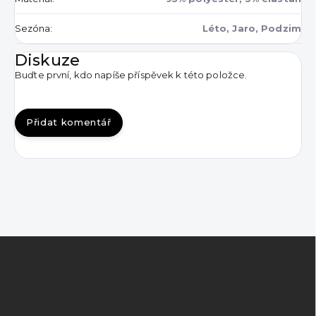
Sezóna
:
Léto, Jaro, Podzim
Diskuze
Buďte první, kdo napíše příspěvek k této položce.
Přidat komentář
Z
á
p
a
t