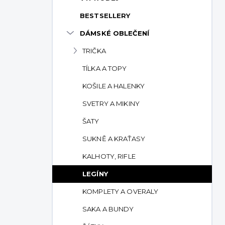
p
BESTSELLERY
a
n
DÁMSKÉ OBLEČENÍ
e
TRIČKA
l
TÍLKA A TOPY
KOŠILE A HALENKY
SVETRY A MIKINY
ŠATY
SUKNĚ A KRAŤASY
KALHOTY, RIFLE
LEGÍNY
KOMPLETY A OVERALY
SAKA A BUNDY