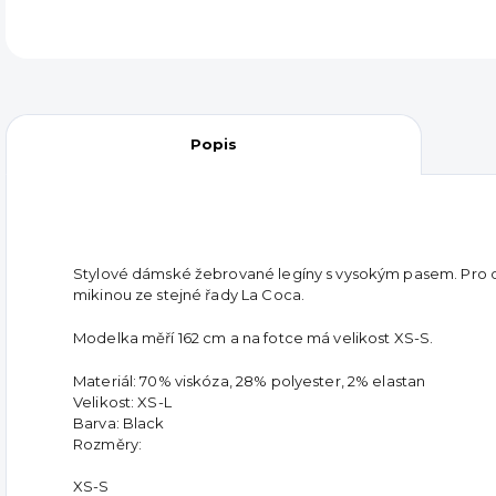
Popis
Stylové dámské žebrované legíny s vysokým pasem. Pro do
mikinou ze stejné řady La Coca.
Modelka měří 162 cm a na fotce má velikost XS-S.
Materiál: 70% viskóza, 28% polyester, 2% elastan
Velikost: XS-L
Barva: Black
Rozměry:
XS-S