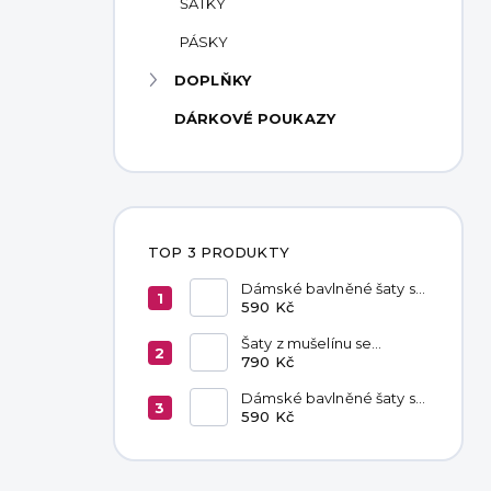
ŠÁTKY
PÁSKY
DOPLŇKY
DÁRKOVÉ POUKAZY
TOP 3 PRODUKTY
Dámské bavlněné šaty s
kapsami Red
590 Kč
Šaty z mušelínu se
zavazováním v pase
790 Kč
Hannah Khaki
Dámské bavlněné šaty s
kapsami Chocolate
590 Kč