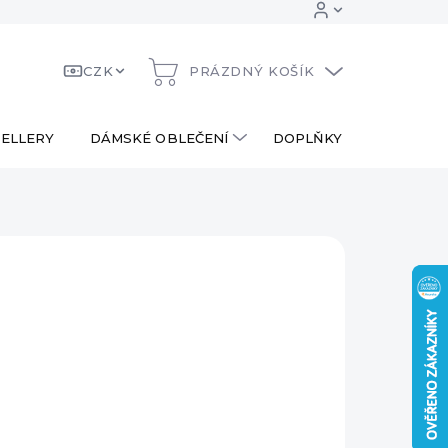
CZK
PRÁZDNÝ KOŠÍK
NÁKUPNÍ
KOŠÍK
ELLERY
DÁMSKÉ OBLEČENÍ
DOPLŇKY
DÁRKOV
990 Kč
od
490 Kč
ná
LTE VARIANTU
:
RIANTA