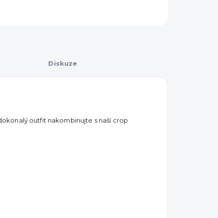
Diskuze
konalý outfit nakombinujte s naší crop