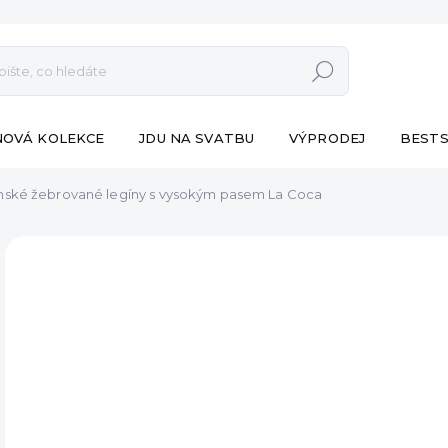
Hledat
NOVÁ KOLEKCE
JDU NA SVATBU
VÝPRODEJ
BESTS
ské žebrované legíny s vysokým pasem La Coca
ZNAČKA:
ESHOPAT
VÝPRODEJ
od 
Měr
ZVO
cena
VA