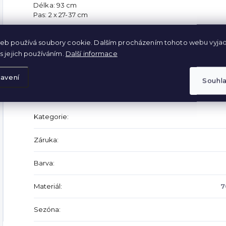
Délka: 93 cm
Pas: 2 x 27-37 cm
M-L
eb používá soubory cookie. Dalším procházením tohoto webu vyjad
Délka: 94 cm
s jejich používáním.
Další informace
Pas: 2 x 30-40 cm
avení
Souhl
Doplňkové parametry
Kategorie
:
Záruka
:
Barva
:
Materiál
:
7
Sezóna
: