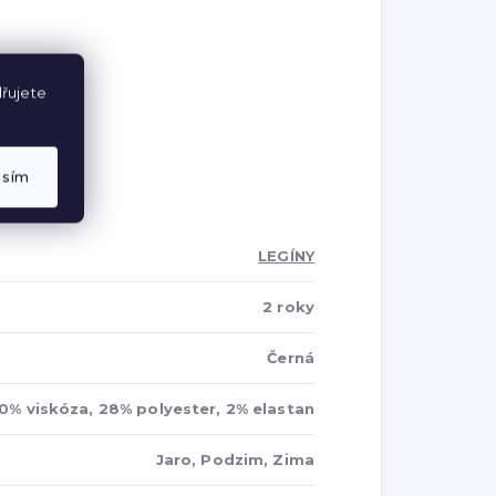
řujete
asím
LEGÍNY
2 roky
Černá
0% viskóza, 28% polyester, 2% elastan
Jaro, Podzim, Zima