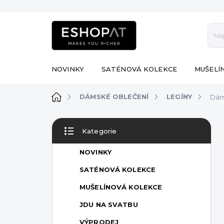
Přejít
na
obsah
NOVINKY
SATÉNOVÁ KOLEKCE
MUŠELÍ
Domů
DÁMSKÉ OBLEČENÍ
LEGÍNY
Dám
P
Kategorie
o
Přeskočit
s
kategorie
NOVINKY
t
r
SATÉNOVÁ KOLEKCE
a
MUŠELÍNOVÁ KOLEKCE
n
n
JDU NA SVATBU
í
VÝPRODEJ