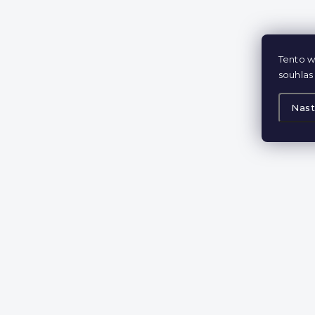
Tento w
souhlas 
Nast