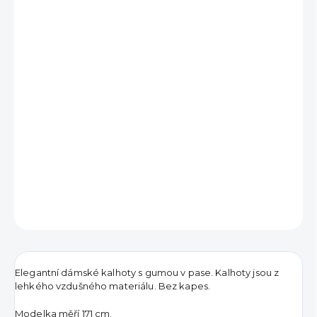
890 Kč
Měrná
VYPRODÁNO
cena:
DETAILNÍ INFORMACE
ZEPTAT SE
HLÍDAT
Elegantní dámské kalhoty s gumou v pase. Kalhoty jsou z
lehkého vzdušného materiálu. Bez kapes.
Modelka měří 171 cm.