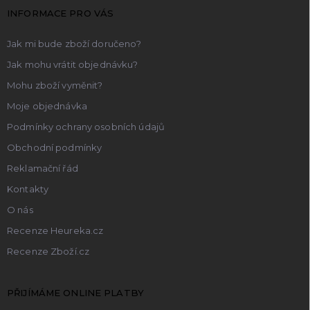
t
INFORMACE PRO VÁS
í
Jak mi bude zboží doručeno?
Jak mohu vrátit objednávku?
Mohu zboží vyměnit?
Moje objednávka
Podmínky ochrany osobních údajů
Obchodní podmínky
Reklamační řád
Kontakty
O nás
Recenze Heureka.cz
Recenze Zboží.cz
PŘIJÍMÁME ONLINE PLATBY