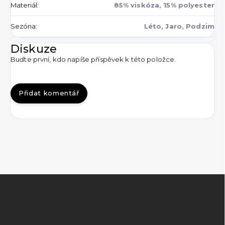
Materiál
:
85% viskóza, 15% polyester
Sezóna
:
Léto, Jaro, Podzim
Diskuze
Buďte první, kdo napíše příspěvek k této položce.
Přidat komentář
Z
á
p
a