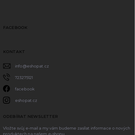
FACEBOOK
KONTAKT
info
@
eshopat.cz
723275121
facebook
eshopat.cz
ODEBÍRAT NEWSLETTER
Vložte svůj e-mail a my vám budeme zasílat informace o nových
produktech na našem e-shopu.