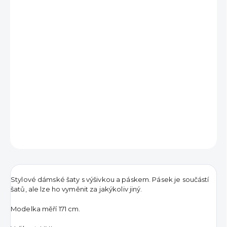
1 092 Kč
Měrná
VYPRODÁNO
cena:
DETAILNÍ INFORMACE
ZEPTAT SE
HLÍDAT
Stylové dámské šaty s výšivkou a páskem. Pásek je součástí
šatů, ale lze ho vyměnit za jakýkoliv jiný.
Modelka měří 171 cm.