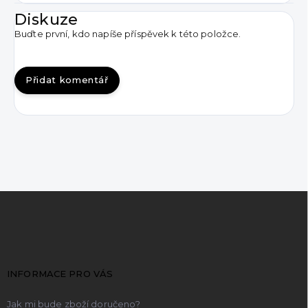
Diskuze
Buďte první, kdo napíše příspěvek k této položce.
Přidat komentář
Z
á
p
a
t
INFORMACE PRO VÁS
í
Jak mi bude zboží doručeno?