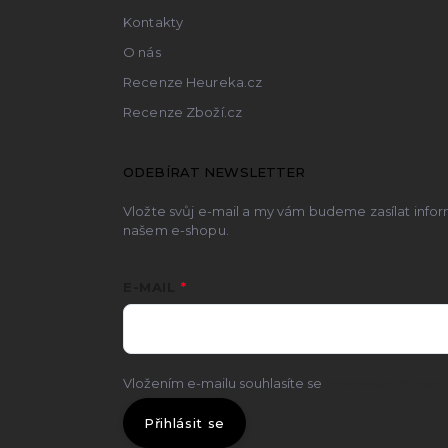
Kontakty
O nás
Recenze Heureka.cz
Recenze Zboží.cz
ODEBÍRAT NEWSLETTER
Vložte svůj e-mail a my vám budeme zasílat inf
našem e-shopu.
E-MAIL
Vložením e-mailu souhlasíte se
zpracováním osobn
Přihlásit se