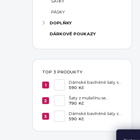
ŠÁTKY
PÁSKY
DOPLŇKY
DÁRKOVÉ POUKAZY
TOP 3 PRODUKTY
Dámské bavlněné šaty s
kapsami Chocolate
590 Kč
Šaty z mušelínu se
zavazováním v pase
790 Kč
Hannah Khaki
Dámské bavlněné šaty s
kapsami Black
590 Kč