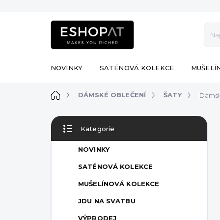
Přejít
na
obsah
NOVINKY
SATÉNOVÁ KOLEKCE
MUŠELÍ
Domů
DÁMSKÉ OBLEČENÍ
ŠATY
Dámsk
P
Kategorie
o
Přeskočit
s
kategorie
NOVINKY
t
r
SATÉNOVÁ KOLEKCE
a
MUŠELÍNOVÁ KOLEKCE
n
n
JDU NA SVATBU
í
VÝPRODEJ