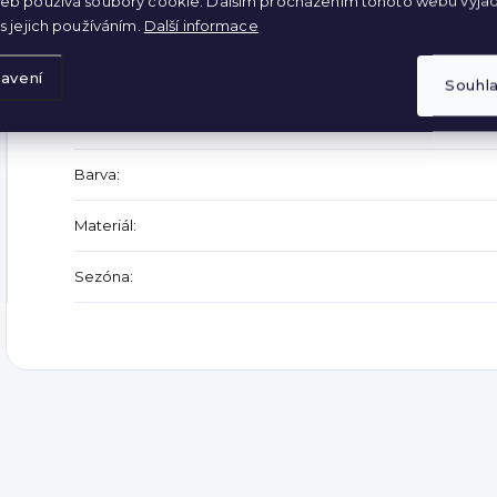
eb používá soubory cookie. Dalším procházením tohoto webu vyjad
Doplňkové parametry
s jejich používáním.
Další informace
Kategorie
:
avení
Souhl
Záruka
:
Barva
:
Materiál
:
Sezóna
: