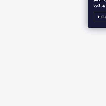
Tento w
souhlas 
Nast