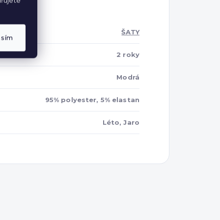
řujete
ŠATY
asím
2 roky
Modrá
95% polyester, 5% elastan
Léto, Jaro