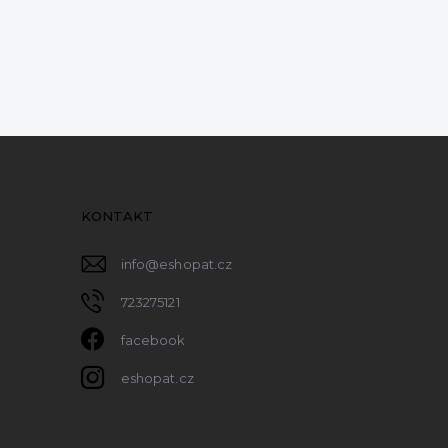
KONTAKT
info
@
eshopat.cz
723275121
facebook
eshopat.cz