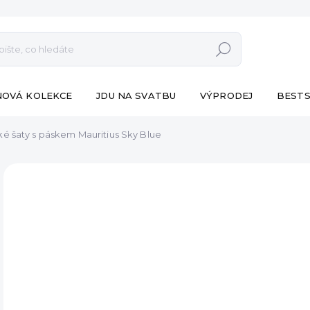
Hledat
NOVÁ KOLEKCE
JDU NA SVATBU
VÝPRODEJ
BESTS
é šaty s páskem Mauritius Sky Blue
ZNAČKA:
ESHOPAT
890
Měr
SK
cena
MŮŽ
DO:
12.