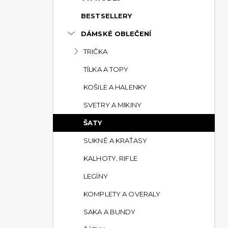
p
BESTSELLERY
a
n
DÁMSKÉ OBLEČENÍ
e
TRIČKA
l
TÍLKA A TOPY
KOŠILE A HALENKY
SVETRY A MIKINY
ŠATY
SUKNĚ A KRAŤASY
KALHOTY, RIFLE
LEGÍNY
KOMPLETY A OVERALY
SAKA A BUNDY