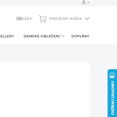
CZK
PRÁZDNÝ KOŠÍK
NÁKUPNÍ
KOŠÍK
ELLERY
DÁMSKÉ OBLEČENÍ
DOPLŇKY
DÁRKOV
 Kč
ná
LADEM
:
EME DORUČIT
8.2026