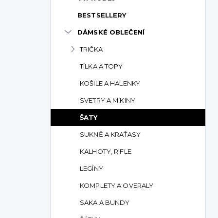
p
BESTSELLERY
a
n
DÁMSKÉ OBLEČENÍ
e
TRIČKA
l
TÍLKA A TOPY
KOŠILE A HALENKY
SVETRY A MIKINY
ŠATY
SUKNĚ A KRAŤASY
KALHOTY, RIFLE
LEGÍNY
KOMPLETY A OVERALY
SAKA A BUNDY