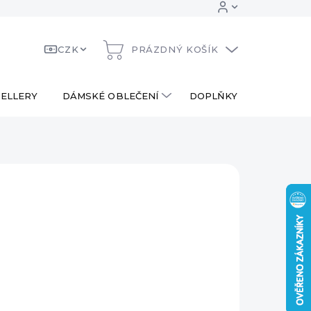
CZK
PRÁZDNÝ KOŠÍK
NÁKUPNÍ
KOŠÍK
ELLERY
DÁMSKÉ OBLEČENÍ
DOPLŇKY
DÁRKOV
 Kč
ná
PRODÁNO
:
AILNÍ INFORMACE
ZEPTAT SE
HLÍDAT