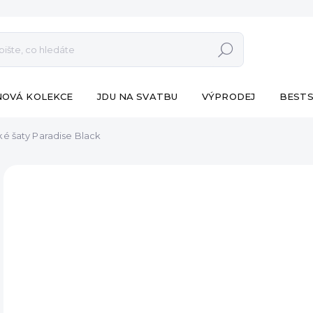
Hledat
NOVÁ KOLEKCE
JDU NA SVATBU
VÝPRODEJ
BESTS
é šaty Paradise Black
ZNAČKA:
ESHOPAT
891
Měr
VY
cena
DET