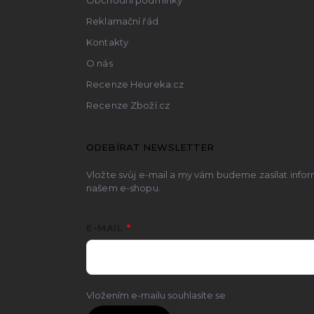
Obchodní podmínky
Reklamační řád
Kontakty
O nás
Recenze Heureka.cz
Recenze Zboží.cz
ODEBÍRAT NEWSLETTER
Vložte svůj e-mail a my vám budeme zasílat inf
našem e-shopu.
E-MAIL
Vložením e-mailu souhlasíte se
zpracováním osobn