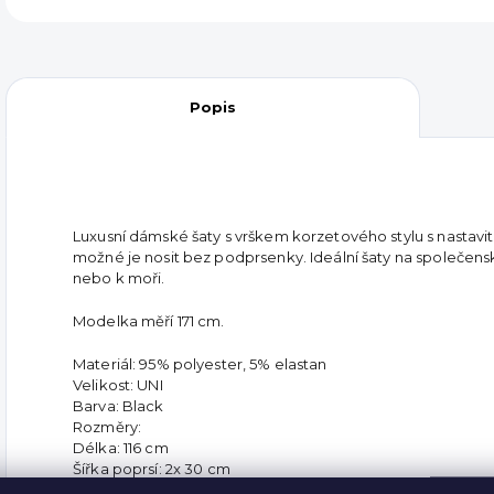
Popis
Luxusní dámské šaty s vrškem korzetového stylu s nastavit
možné je nosit bez podprsenky. Ideální šaty na společensk
nebo k moři.
Modelka měří 171 cm.
Materiál: 95% polyester, 5% elastan
Velikost: UNI
Barva: Black
Rozměry:
Délka: 116 cm
Šířka poprsí: 2x 30 cm
Spodní šířka: 2x 76 cm