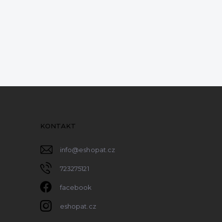
KONTAKT
info
@
eshopat.cz
723275121
facebook
eshopat.cz