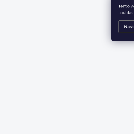
Tento w
souhlas 
Nast