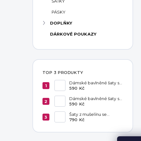
ŠÁTKY
PÁSKY
DOPLŇKY
DÁRKOVÉ POUKAZY
TOP 3 PRODUKTY
Dámské bavlněné šaty s
kapsami Red
590 Kč
Dámské bavlněné šaty s
kapsami Chocolate
590 Kč
Šaty z mušelínu se
zavazováním v pase
790 Kč
Hannah Khaki