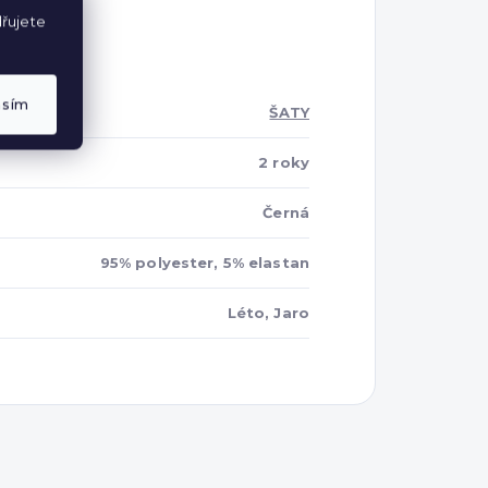
řujete
asím
ŠATY
2 roky
Černá
95% polyester, 5% elastan
Léto, Jaro