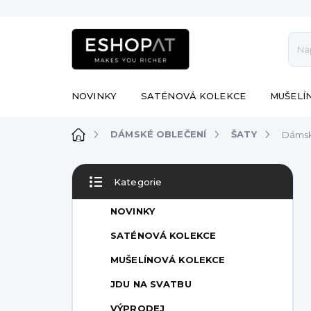
Přejít
na
obsah
NOVINKY
SATÉNOVÁ KOLEKCE
MUŠELÍ
Domů
DÁMSKÉ OBLEČENÍ
ŠATY
Dámsk
P
Kategorie
o
Přeskočit
s
kategorie
NOVINKY
t
r
SATÉNOVÁ KOLEKCE
a
MUŠELÍNOVÁ KOLEKCE
n
n
JDU NA SVATBU
í
VÝPRODEJ