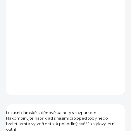
690 Kč
Měrná
VYPRODÁNO
cena:
DETAILNÍ INFORMACE
ZEPTAT SE
HLÍDAT
Luxusní dámské saténové kalhoty s rozparkem.
Nakombinujte například s našimi cropped topy nebo
braletkami a vytvořte si tak pohodlný, svěží a stylový letní
outfit.