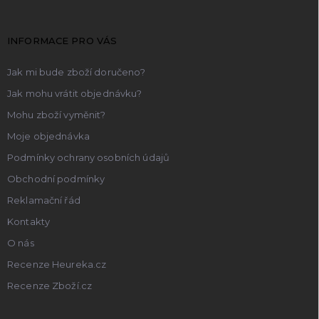
a
t
INFORMACE PRO VÁS
í
Jak mi bude zboží doručeno?
Jak mohu vrátit objednávku?
Mohu zboží vyměnit?
Moje objednávka
Podmínky ochrany osobních údajů
Obchodní podmínky
Reklamační řád
Kontakty
O nás
Recenze Heureka.cz
Recenze Zboží.cz