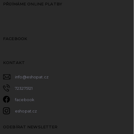
PŘIJÍMÁME ONLINE PLATBY
FACEBOOK
KONTAKT
info
@
eshopat.cz
723275121
facebook
eshopat.cz
ODEBÍRAT NEWSLETTER