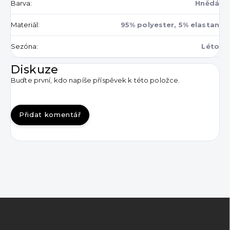
Barva
:
Hnědá
Materiál
:
95% polyester, 5% elastan
Sezóna
:
Léto
Diskuze
Buďte první, kdo napíše příspěvek k této položce.
Přidat komentář
Z
á
p