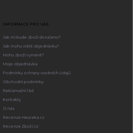
p
a
t
INFORMACE PRO VÁS
í
Jak mi bude zboží doručeno?
Jak mohu vrátit objednávku?
Mohu zboží vyměnit?
Moje objednávka
Podmínky ochrany osobních údajů
Obchodní podmínky
Reklamační řád
Kontakty
O nás
Recenze Heureka.cz
Recenze Zboží.cz