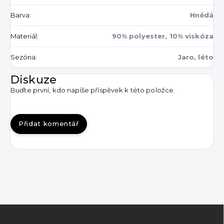
Barva
:
Hnědá
Materiál
:
90% polyester, 10% viskóza
Sezóna
:
Jaro, léto
Diskuze
Buďte první, kdo napíše příspěvek k této položce.
Přidat komentář
Z
á