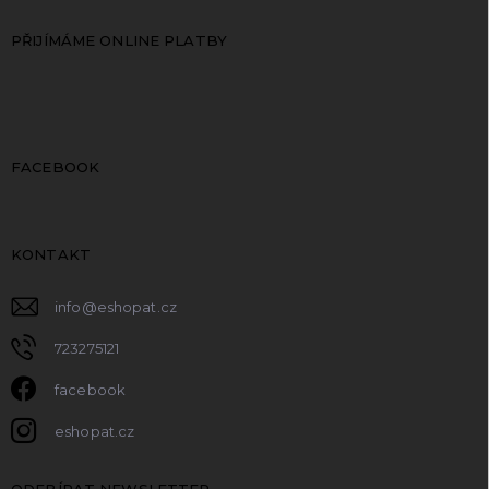
PŘIJÍMÁME ONLINE PLATBY
FACEBOOK
KONTAKT
info
@
eshopat.cz
723275121
facebook
eshopat.cz
ODEBÍRAT NEWSLETTER