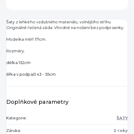
ZEPTAT SE
HLÍDAT
Šaty z lehkého vzdušného materiálu, volnějšího střihu.
Originálně řečená záda. Vhodné na nošení bez podprsenky.
Modelka měří 171cm.
Rozměry:
délka 132cm
šířka v podpaží 43 - 55cm
Doplňkové parametry
Kategorie
:
ŠATY
Záruka
:
2 roky