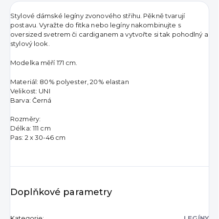
Stylové dámské legíny zvonového střihu. Pěkně tvarují
postavu. Vyražte do fitka nebo legíny nakombinujte s
oversized svetrem či cardiganem a vytvořte si tak pohodlný a
stylový look.
Modelka měří 171 cm.
Materiál: 80% polyester, 20% elastan
Velikost: UNI
Barva: Černá
Rozměry:
Délka: 111 cm
Pas: 2 x 30-46 cm
Doplňkové parametry
Kategorie
:
LEGÍNY