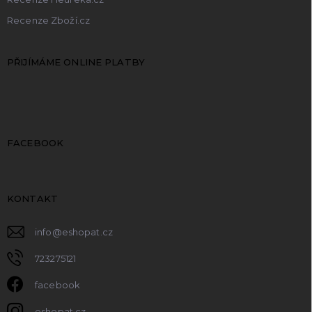
Recenze Zboží.cz
PŘIJÍMÁME ONLINE PLATBY
FACEBOOK
KONTAKT
info
@
eshopat.cz
723275121
facebook
eshopat.cz